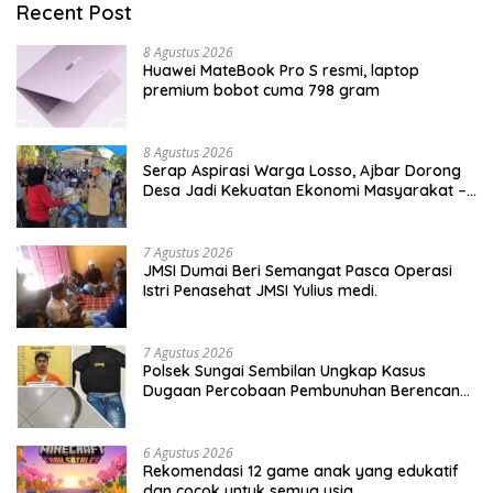
Recent Post
8 Agustus 2026
Huawei MateBook Pro S resmi, laptop
premium bobot cuma 798 gram
8 Agustus 2026
Serap Aspirasi Warga Losso, Ajbar Dorong
Desa Jadi Kekuatan Ekonomi Masyarakat –
BeritaNasional.ID
7 Agustus 2026
JMSI Dumai Beri Semangat Pasca Operasi
Istri Penasehat JMSI Yulius medi.
7 Agustus 2026
Polsek Sungai Sembilan Ungkap Kasus
Dugaan Percobaan Pembunuhan Berencana,
Seorang Pria Berhasil Diamankan
6 Agustus 2026
Rekomendasi 12 game anak yang edukatif
dan cocok untuk semua usia