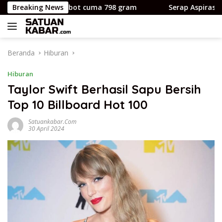
Langsung
p premium bobot cuma 798 gram
Breaking News
Serap Aspirasi Warga 
ke
konten
Beranda
Hiburan
Hiburan
Taylor Swift Berhasil Sapu Bersih
Top 10 Billboard Hot 100
Satuankabar.com
30 April 2024