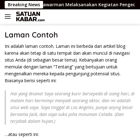
Langsung
mas Aipda Dedi Tiawarman Melaksanakan Kegiatan Pengeceka
Breaking News
ke
konten
Laman Contoh
Ini adalah laman contoh. Laman ini berbeda dari artikel blog
karena akan tetap di satu tempat dan akan muncul di navigasi
situs Anda (di sebagian besar tema). Kebanyakan orang
memulai dengan laman “Tentang” yang bertujuan untuk
mengenalkan mereka kepada pengunjung potensial situs.
Biasanya berisi seperti ini:
Hai yang disana! Saya seorang kurir bersepeda di siang hari, di
malam hari bermimpi menjadi seorang aktor, dan ini adalah
situs web saya. Saya tinggal di Los Angeles, punya anjing besar
bernama Jack, dan saya suka piña minuman Colada. (Dan
terjebak dalam hujan.)
…atau seperti ini: