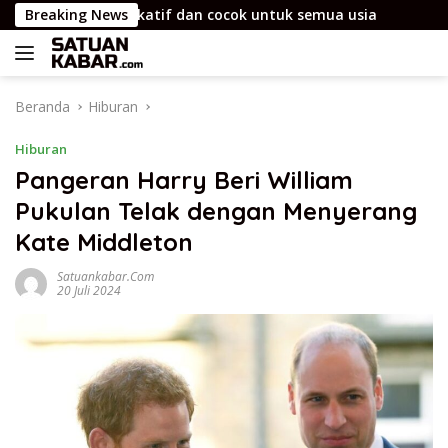
Langsung
k yang edukatif dan cocok untuk semua usia
Breaking News
Rutan D
ke
konten
Beranda
Hiburan
Hiburan
Pangeran Harry Beri William
Pukulan Telak dengan Menyerang
Kate Middleton
Satuankabar.com
20 Juli 2024