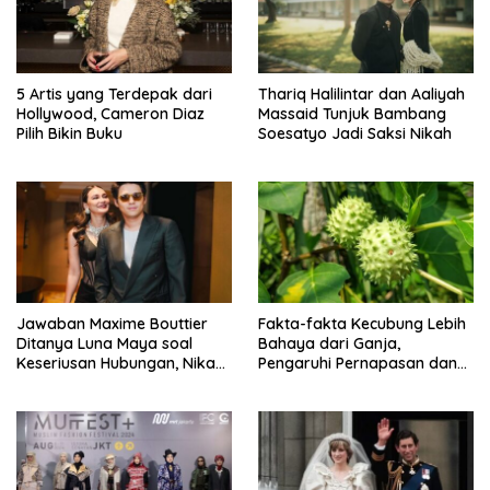
5 Artis yang Terdepak dari
Thariq Halilintar dan Aaliyah
Hollywood, Cameron Diaz
Massaid Tunjuk Bambang
Pilih Bikin Buku
Soesatyo Jadi Saksi Nikah
Jawaban Maxime Bouttier
Fakta-fakta Kecubung Lebih
Ditanya Luna Maya soal
Bahaya dari Ganja,
Keseriusan Hubungan, Nikah
Pengaruhi Pernapasan dan
Tahun Ini?
Jantung