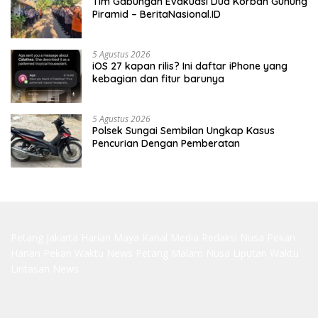
Tim Gabungan Evakuasi Dua Korban Gunung
Piramid – BeritaNasional.ID
5 Agustus 2026
iOS 27 kapan rilis? Ini daftar iPhone yang
kebagian dan fitur barunya
5 Agustus 2026
Polsek Sungai Sembilan Ungkap Kasus
Pencurian Dengan Pemberatan
Petang Jakarta
Harian Maya
Kanal Media
Redaksi Nusa
Pekan
Harian
Pekan Waktu
News Petang
Malam Nusa
Liputan Waktu
Lintasan News