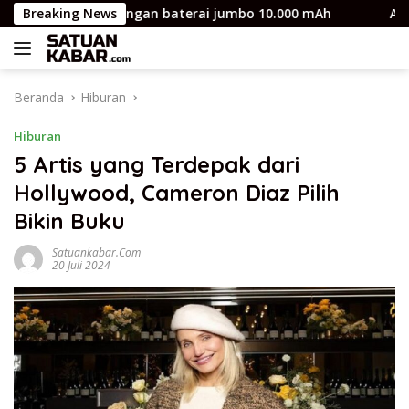
Langsung
ro Max, HP dengan baterai jumbo 10.000 mAh
Breaking News
Apel Pagi
ke
konten
Beranda
Hiburan
Hiburan
5 Artis yang Terdepak dari
Hollywood, Cameron Diaz Pilih
Bikin Buku
Satuankabar.com
20 Juli 2024