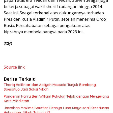
papan atas era 1980an dan 1990an, Steven Seagal juga
bekerja sebagai wakil sheriff cadangan hingga 2014.
Saat ini, Seagal terkenal atas dukungannya terhadap
Presiden Rusia Vladimir Putin, setelah menerima Ordo
Rusia. Persahabatan sebagai pengakuan atas
kiprahnya membela bangsa pada 2023 ini.
(tdy)
Source link
Berita Terkait
Thariq Halilintar dan Aaliyah Massaid Tunjuk Bambang
Soesatyo Jadi Saksi Nikah
Pangeran Harry Beri William Pukulan Telak dengan Menyerang
Kate Middleton
Jawaban Maxime Bouttier Ditanya Luna Maya soal Keseriusan
Hubungan, Nikah Tahun Ini?