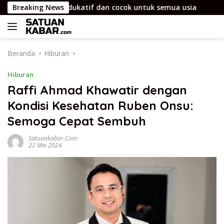
Langsung
anak yang edukatif dan cocok untuk semua usia
Breaking News
Ruta
ke
konten
Beranda
Hiburan
Hiburan
Raffi Ahmad Khawatir dengan
Kondisi Kesehatan Ruben Onsu:
Semoga Cepat Sembuh
Satuankabar.com
22 Mei 2024