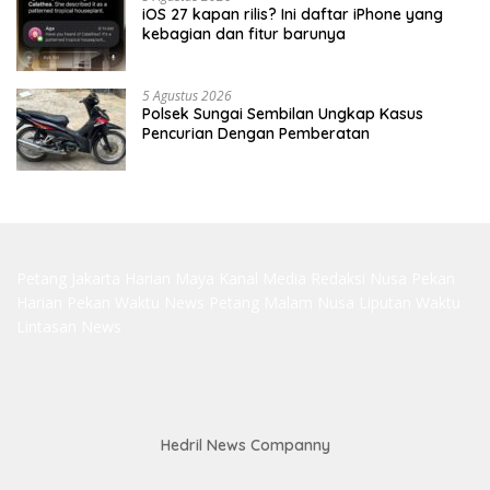
iOS 27 kapan rilis? Ini daftar iPhone yang
kebagian dan fitur barunya
5 Agustus 2026
Polsek Sungai Sembilan Ungkap Kasus
Pencurian Dengan Pemberatan
Petang Jakarta
Harian Maya
Kanal Media
Redaksi Nusa
Pekan
Harian
Pekan Waktu
News Petang
Malam Nusa
Liputan Waktu
Lintasan News
Hedril News Companny