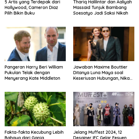
5 Artis yang Terdepak dari
Thariq Halilintar dan Aaliyah
Hollywood, Cameron Diaz
Massaid Tunjuk Bambang
Pilih Bikin Buku
Soesatyo Jadi Saksi Nikah
Pangeran Harry Beri William
Jawaban Maxime Bouttier
Pukulan Telak dengan
Ditanya Luna Maya soal
Menyerang Kate Middleton
Keseriusan Hubungan, Nikah
Tahun Ini?
Fakta-fakta Kecubung Lebih
Jelang Muffest 2024, 12
Bahaya dari Ganja,
Desainer IFC Gelar Fesyen