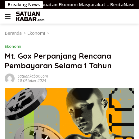
Langsung
g Desa Jadi Kekuatan Ekonomi Masyarakat – BeritaNasional.ID
Breaking News
ke
konten
Beranda
Ekonomi
Ekonomi
Mt. Gox Perpanjang Rencana
Pembayaran Selama 1 Tahun
Satuankabar.com
10 Oktober 2024