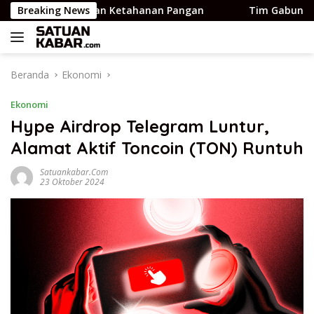
Langsung
 Pengecekan Ketahanan Pangan
Breaking News
Tim Gabungan Evakuasi
ke
konten
Beranda
Ekonomi
Ekonomi
Hype Airdrop Telegram Luntur,
Alamat Aktif Toncoin (TON) Runtuh
Satuankabar.com
23 Oktober 2024