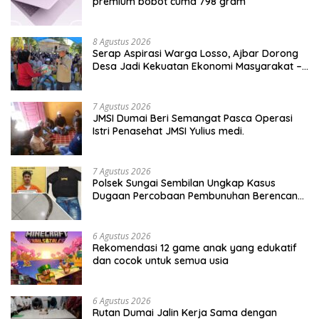
premium bobot cuma 798 gram
8 Agustus 2026
Serap Aspirasi Warga Losso, Ajbar Dorong
Desa Jadi Kekuatan Ekonomi Masyarakat –
BeritaNasional.ID
7 Agustus 2026
JMSI Dumai Beri Semangat Pasca Operasi
Istri Penasehat JMSI Yulius medi.
7 Agustus 2026
Polsek Sungai Sembilan Ungkap Kasus
Dugaan Percobaan Pembunuhan Berencana,
Seorang Pria Berhasil Diamankan
6 Agustus 2026
Rekomendasi 12 game anak yang edukatif
dan cocok untuk semua usia
6 Agustus 2026
Rutan Dumai Jalin Kerja Sama dengan