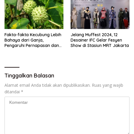
Fakta-fakta Kecubung Lebih
Jelang Muffest 2024, 12
Bahaya dari Ganja,
Desainer IFC Gelar Fesyen
Pengaruhi Pernapasan dan
Show di Stasiun MRT Jakarta
Jantung
Tinggalkan Balasan
Alamat email Anda tidak akan dipublikasikan.
Ruas yang wajib
ditandai
*