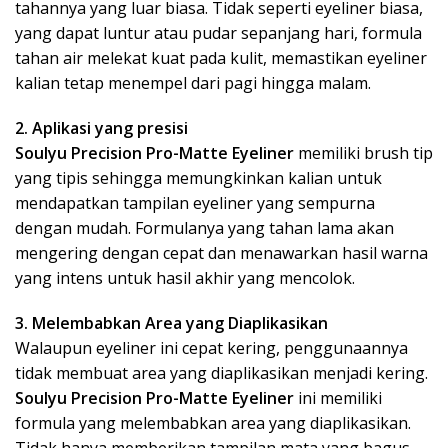
tahannya yang luar biasa. Tidak seperti eyeliner biasa,
yang dapat luntur atau pudar sepanjang hari, formula
tahan air melekat kuat pada kulit, memastikan eyeliner
kalian tetap menempel dari pagi hingga malam.
2. Aplikasi yang presisi
Soulyu Precision Pro-Matte Eyeliner
memiliki brush tip
yang tipis sehingga memungkinkan kalian untuk
mendapatkan tampilan eyeliner yang sempurna
dengan mudah. Formulanya yang tahan lama akan
mengering dengan cepat dan menawarkan hasil warna
yang intens untuk hasil akhir yang mencolok.
3. Melembabkan Area yang Diaplikasikan
Walaupun eyeliner ini cepat kering, penggunaannya
tidak membuat area yang diaplikasikan menjadi kering.
Soulyu Precision Pro-Matte Eyeliner
ini memiliki
formula yang melembabkan area yang diaplikasikan.