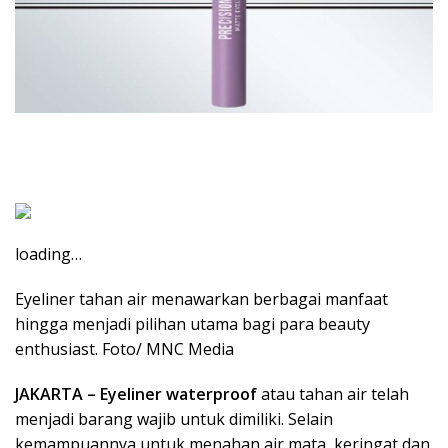
loading…
Eyeliner tahan air menawarkan berbagai manfaat
hingga menjadi pilihan utama bagi para beauty
enthusiast. Foto/ MNC Media
JAKARTA – Eyeliner waterproof
atau tahan air telah
menjadi barang wajib untuk dimiliki. Selain
kemampuannya untuk menahan air mata, keringat dan