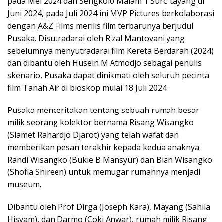
pada Mei 2024 dan Sengkolo Malam 1 Suro tayang di
Juni 2024, pada Juli 2024 ini MVP Pictures berkolaborasi
dengan A&Z Films merilis film terbarunya berjudul
Pusaka. Disutradarai oleh Rizal Mantovani yang
sebelumnya menyutradarai film Kereta Berdarah (2024)
dan dibantu oleh Husein M Atmodjo sebagai penulis
skenario, Pusaka dapat dinikmati oleh seluruh pecinta
film Tanah Air di bioskop mulai 18 Juli 2024.
Pusaka menceritakan tentang sebuah rumah besar
milik seorang kolektor bernama Risang Wisangko
(Slamet Rahardjo Djarot) yang telah wafat dan
memberikan pesan terakhir kepada kedua anaknya
Randi Wisangko (Bukie B Mansyur) dan Bian Wisangko
(Shofia Shireen) untuk memugar rumahnya menjadi
museum.
Dibantu oleh Prof Dirga (Joseph Kara), Mayang (Sahila
Hisyam), dan Darmo (Coki Anwar), rumah milik Risang