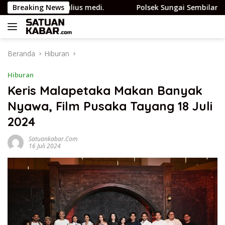
Langsung
at JMSI Yulius medi.
Breaking News
Polsek Sungai Sembilan Ungkap K
ke
konten
Beranda
Hiburan
Hiburan
Keris Malapetaka Makan Banyak
Nyawa, Film Pusaka Tayang 18 Juli
2024
Satuankabar.com
16 Juli 2024