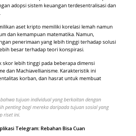
ngan adopsi sistem keuangan terdesentralisasi dan
.
likan aset kripto memiliki korelasi lemah namun
umum dan kemampuan matematika. Namun,
dengan penerimaan yang lebih tinggi terhadap solusi
bih besar terhadap teori konspirasi.
k skor lebih tinggi pada beberapa dimensi
e dan Machiavellianisme. Karakteristik ini
entalitas korban, dan hasrat untuk membuat
 bahwa tujuan individual yang berkaitan dengan
ih penting bagi mereka daripada tujuan sosial yang
iset ini.
plikasi Telegram: Rebahan Bisa Cuan