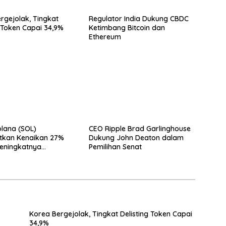
rgejolak, Tingkat
Regulator India Dukung CBDC
g Token Capai 34,9%
Ketimbang Bitcoin dan
Ethereum
lana (SOL)
CEO Ripple Brad Garlinghouse
tkan Kenaikan 27%
Dukung John Deaton dalam
Meningkatnya
Pemilihan Senat
aan Jaringan
Korea Bergejolak, Tingkat Delisting Token Capai
34,9%