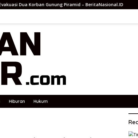
an Gunung Piramid – BeritaNasional.ID
iOS 27 kapan r
i
Hiburan
Hukum
Rec