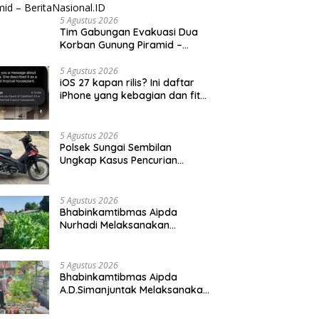
5 Agustus 2026
Tim Gabungan Evakuasi Dua
Korban Gunung Piramid –
BeritaNasional.ID
5 Agustus 2026
iOS 27 kapan rilis? Ini daftar
iPhone yang kebagian dan fitur
barunya
5 Agustus 2026
Polsek Sungai Sembilan
Ungkap Kasus Pencurian
Dengan Pemberatan
5 Agustus 2026
Bhabinkamtibmas Aipda
Nurhadi Melaksanakan
Kegiatan Pengecekan
Ketahanan Pangan Dengan
Memantau Penanaman Jagung
5 Agustus 2026
Pipil
Bhabinkamtibmas Aipda
A.D.Simanjuntak Melaksanakan
Kegiatan Pengecekan
Ketahanan Pangan