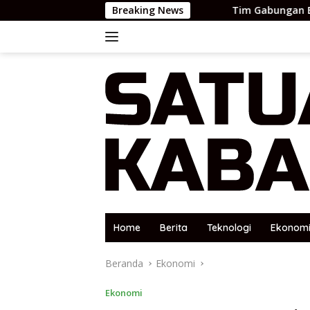
Langsung
Breaking News
Tim Gabungan Evakuasi Dua Korb
ke
konten
Home
Berita
Teknologi
Ekonom
Beranda
Ekonomi
Ekonomi