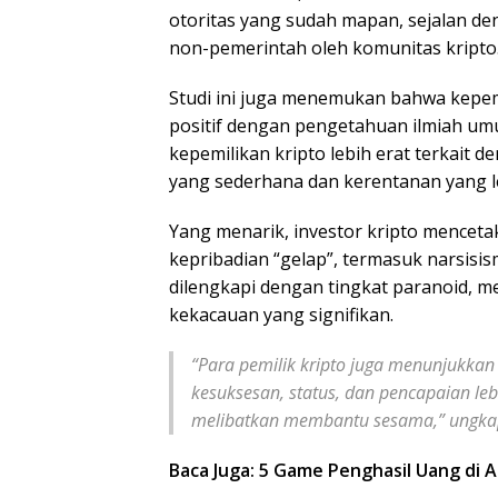
otoritas yang sudah mapan, sejalan de
non-pemerintah oleh komunitas kripto
Studi ini juga menemukan bahwa kepemi
positif dengan pengetahuan ilmiah 
kepemilikan kripto lebih erat terkait 
yang sederhana dan kerentanan yang le
Yang menarik, investor kripto menceta
kepribadian “gelap”, termasuk narsisism
dilengkapi dengan tingkat paranoid, m
kekacauan yang signifikan.
“Para pemilik kripto juga menunjukkan
kesuksesan, status, dan pencapaian leb
melibatkan membantu sesama,” ungkap r
Baca Juga: 5 Game Penghasil Uang di A