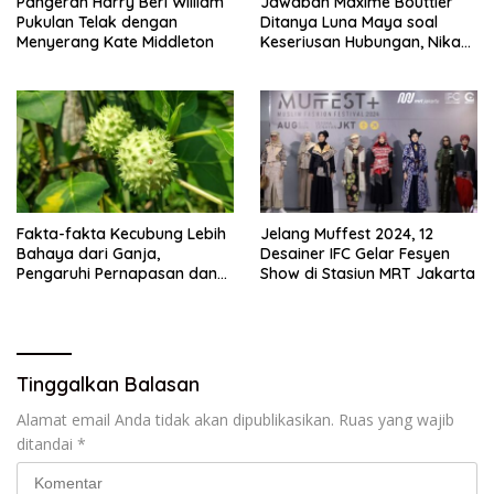
Pangeran Harry Beri William
Jawaban Maxime Bouttier
Pukulan Telak dengan
Ditanya Luna Maya soal
Menyerang Kate Middleton
Keseriusan Hubungan, Nikah
Tahun Ini?
Fakta-fakta Kecubung Lebih
Jelang Muffest 2024, 12
Bahaya dari Ganja,
Desainer IFC Gelar Fesyen
Pengaruhi Pernapasan dan
Show di Stasiun MRT Jakarta
Jantung
Tinggalkan Balasan
Alamat email Anda tidak akan dipublikasikan.
Ruas yang wajib
ditandai
*