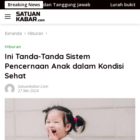
Langsung
kan Disiplin dan Tanggung Jawab
Breaking News
Lurah bukit batrem I
ke
konten
Beranda
Hiburan
Hiburan
Ini Tanda-Tanda Sistem
Pencernaan Anak dalam Kondisi
Sehat
Satuankabar.com
27 Mei 2024