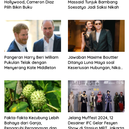
Hollywood, Cameron Diaz
Massaid Tunjuk Bambang
Pilih Bikin Buku
Soesatyo Jadi Saksi Nikah
Pangeran Harry Beri William
Jawaban Maxime Bouttier
Pukulan Telak dengan
Ditanya Luna Maya soal
Menyerang Kate Middleton
Keseriusan Hubungan, Nikah
Tahun Ini?
Fakta-fakta Kecubung Lebih
Jelang Muffest 2024, 12
Bahaya dari Ganja,
Desainer IFC Gelar Fesyen
Pengaruhi Pernapasan dan
Show di Stasiun MRT Jakarta