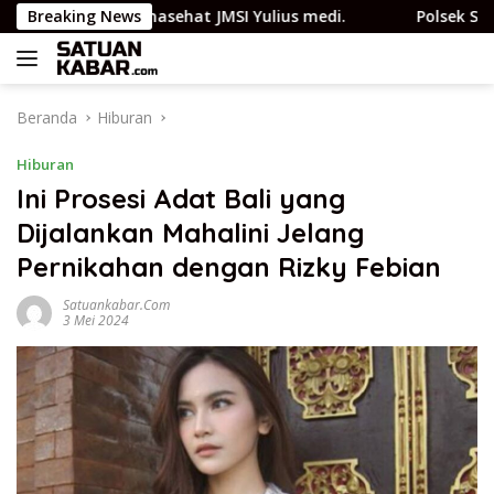
Langsung
asi Istri Penasehat JMSI Yulius medi.
Breaking News
Polsek Sungai S
ke
konten
Beranda
Hiburan
Hiburan
Ini Prosesi Adat Bali yang
Dijalankan Mahalini Jelang
Pernikahan dengan Rizky Febian
Satuankabar.com
3 Mei 2024