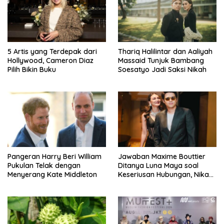
5 Artis yang Terdepak dari
Thariq Halilintar dan Aaliyah
Hollywood, Cameron Diaz
Massaid Tunjuk Bambang
Pilih Bikin Buku
Soesatyo Jadi Saksi Nikah
Pangeran Harry Beri William
Jawaban Maxime Bouttier
Pukulan Telak dengan
Ditanya Luna Maya soal
Menyerang Kate Middleton
Keseriusan Hubungan, Nikah
Tahun Ini?