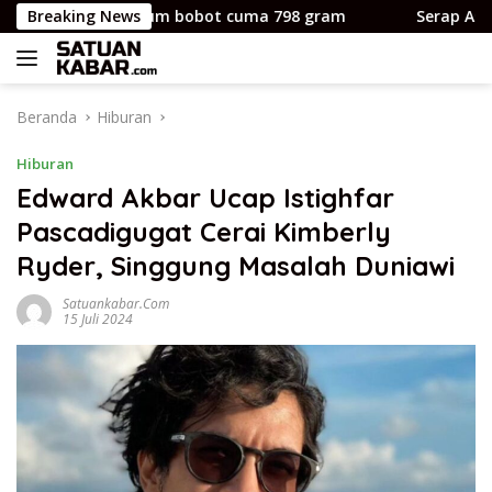
Langsung
aptop premium bobot cuma 798 gram
Breaking News
Serap Aspirasi Wa
ke
konten
Beranda
Hiburan
Hiburan
Edward Akbar Ucap Istighfar
Pascadigugat Cerai Kimberly
Ryder, Singgung Masalah Duniawi
Satuankabar.com
15 Juli 2024