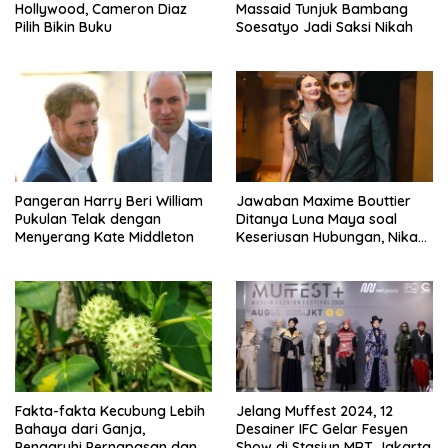
Hollywood, Cameron Diaz
Massaid Tunjuk Bambang
Pilih Bikin Buku
Soesatyo Jadi Saksi Nikah
Pangeran Harry Beri William
Jawaban Maxime Bouttier
Pukulan Telak dengan
Ditanya Luna Maya soal
Menyerang Kate Middleton
Keseriusan Hubungan, Nikah
Tahun Ini?
Fakta-fakta Kecubung Lebih
Jelang Muffest 2024, 12
Bahaya dari Ganja,
Desainer IFC Gelar Fesyen
Pengaruhi Pernapasan dan
Show di Stasiun MRT Jakarta