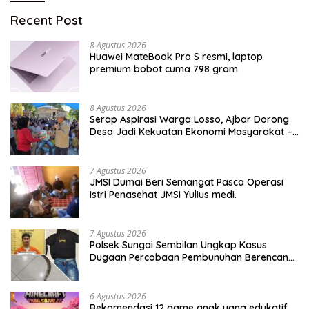
Recent Post
8 Agustus 2026
Huawei MateBook Pro S resmi, laptop
premium bobot cuma 798 gram
8 Agustus 2026
Serap Aspirasi Warga Losso, Ajbar Dorong
Desa Jadi Kekuatan Ekonomi Masyarakat –
BeritaNasional.ID
7 Agustus 2026
JMSI Dumai Beri Semangat Pasca Operasi
Istri Penasehat JMSI Yulius medi.
7 Agustus 2026
Polsek Sungai Sembilan Ungkap Kasus
Dugaan Percobaan Pembunuhan Berencana,
Seorang Pria Berhasil Diamankan
6 Agustus 2026
Rekomendasi 12 game anak yang edukatif