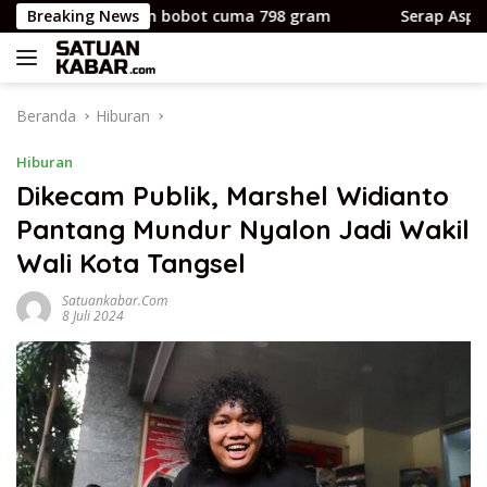
Langsung
top premium bobot cuma 798 gram
Breaking News
Serap Aspirasi Warg
ke
konten
Beranda
Hiburan
Hiburan
Dikecam Publik, Marshel Widianto
Pantang Mundur Nyalon Jadi Wakil
Wali Kota Tangsel
Satuankabar.com
8 Juli 2024