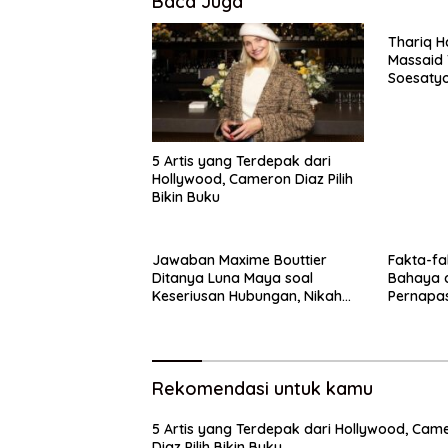
Baca Juga
Thariq Ha
Massaid
Soesatyo
5 Artis yang Terdepak dari
Hollywood, Cameron Diaz Pilih
Bikin Buku
Jawaban Maxime Bouttier
Fakta-fa
Ditanya Luna Maya soal
Bahaya d
Keseriusan Hubungan, Nikah
Pernapa
Tahun Ini?
Rekomendasi untuk kamu
5 Artis yang Terdepak dari Hollywood, Cam
Diaz Pilih Bikin Buku