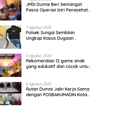
JMSI Dumai Beri Semangat
Pasca Operasi Istri Penasehat
JMSI Yulius medi.
7 Agustus 2026
Polsek Sungai Sembilan
Ungkap Kasus Dugaan
Percobaan Pembunuhan
Berencana, Seorang Pria
Berhasil Diamankan
6 Agustus 2026
Rekomendasi 12 game anak
yang edukatif dan cocok untuk
semua usia
6 Agustus 2026
Rutan Dumai Jalin Kerja Sama
dengan POSBAKUMADIN Kota
Dumai