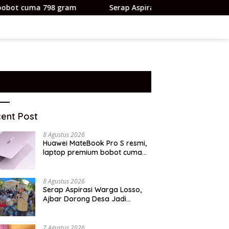
 gram
Serap Aspirasi Warga Losso, Ajbar Dorong Desa 
ent Post
8 Agustus 2026
Huawei MateBook Pro S resmi,
laptop premium bobot cuma
798 gram
8 Agustus 2026
Serap Aspirasi Warga Losso,
Ajbar Dorong Desa Jadi
Kekuatan Ekonomi Masyarakat
– BeritaNasional.ID
7 Agustus 2026