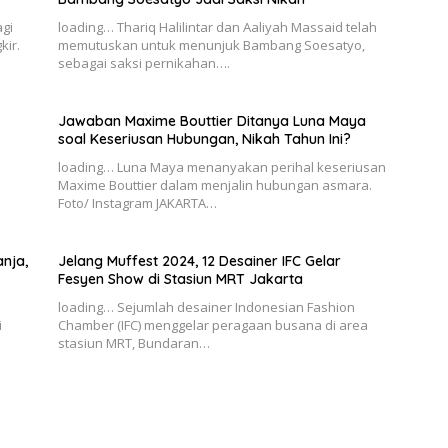
gi
loading… Thariq Halilintar dan Aaliyah Massaid telah
kir.
memutuskan untuk menunjuk Bambang Soesatyo,
sebagai saksi pernikahan….
Jawaban Maxime Bouttier Ditanya Luna Maya
soal Keseriusan Hubungan, Nikah Tahun Ini?
loading… Luna Maya menanyakan perihal keseriusan
Maxime Bouttier dalam menjalin hubungan asmara.
Foto/ Instagram JAKARTA…
nja,
Jelang Muffest 2024, 12 Desainer IFC Gelar
Fesyen Show di Stasiun MRT Jakarta
loading… Sejumlah desainer Indonesian Fashion
i
Chamber (IFC) menggelar peragaan busana di area
stasiun MRT, Bundaran…