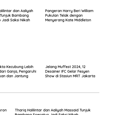
lilintar dan Aaliyah
Pangeran Harry Beri William
 Tunjuk Bambang
Pukulan Telak dengan
 Jadi Saksi Nikah
Menyerang Kate Middleton
kta Kecubung Lebih
Jelang Muffest 2024, 12
ari Ganja, Pengaruhi
Desainer IFC Gelar Fesyen
san dan Jantung
Show di Stasiun MRT Jakarta
eron
Thariq Halilintar dan Aaliyah Massaid Tunjuk
Bambang Soesatyo Jadi Saksi Nikah