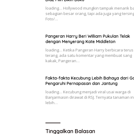
loading… Hollywood mungkin tampak menarik ba
sebagian besar orang, tapi ada juga yang tersing
Foto/…
Pangeran Harry Beri William Pukulan Telak
dengan Menyerang Kate Middleton
loading… Ketika Pangeran Harry berbicara terus
terang, ada satu komentar yang membuat sang
kakak, Pangeran…
Fakta-fakta Kecubung Lebih Bahaya dari Ga
Pengaruhi Pernapasan dan Jantung
loading… Kecubung menjadi viral usai warga di
Banjarmasin dirawat di RSJ. Ternyata tanaman in
lebih…
Tinggalkan Balasan