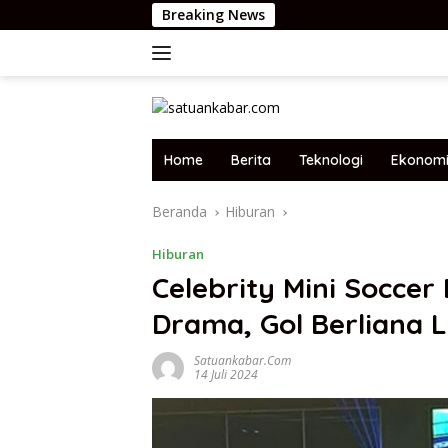
Langsung
Breaking News
ke
konten
Home
Berita
Teknologi
Ekonom
Beranda
Hiburan
Hiburan
Celebrity Mini Socce
Drama, Gol Berliana L
Satuankabar.com
14 Juli 2024