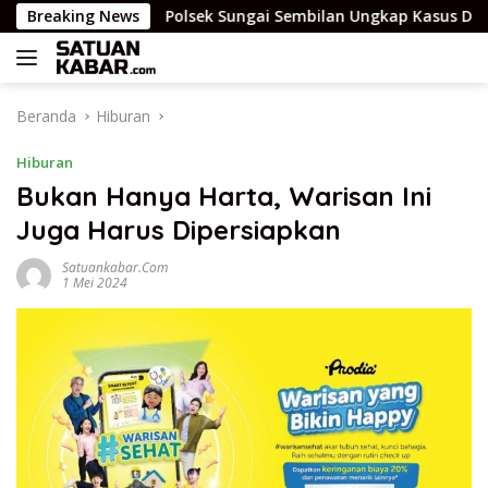
Langsung
di.
Breaking News
Polsek Sungai Sembilan Ungkap Kasus Dugaan Perc
ke
konten
Beranda
Hiburan
Hiburan
Bukan Hanya Harta, Warisan Ini
Juga Harus Dipersiapkan
Satuankabar.com
1 Mei 2024