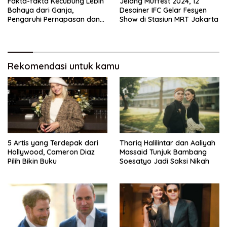
Fakta-fakta Kecubung Lebih
Jelang Muffest 2024, 12
Bahaya dari Ganja,
Desainer IFC Gelar Fesyen
Pengaruhi Pernapasan dan
Show di Stasiun MRT Jakarta
Jantung
Rekomendasi untuk kamu
5 Artis yang Terdepak dari
Thariq Halilintar dan Aaliyah
Hollywood, Cameron Diaz
Massaid Tunjuk Bambang
Pilih Bikin Buku
Soesatyo Jadi Saksi Nikah