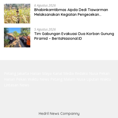
6 Agustus 2026
Bhabinkamtibmas Aipda Dedi Tiawarman
Melaksanakan Kegiatan Pengecekan
Ketahanan Pangan
5 Agustus 2026
Tim Gabungan Evakuasi Dua Korban Gunung
Piramid – BeritaNasional.ID
Petang Jakarta
Harian Maya
Kanal Media
Redaksi Nusa
Pekan
Harian
Pekan Waktu
News Petang
Malam Nusa
Liputan Waktu
Lintasan News
Hedril News Companny