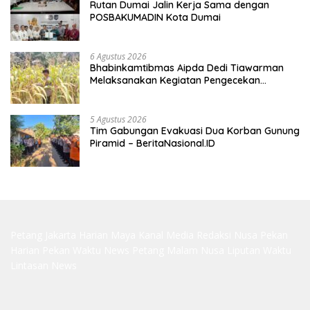
Rutan Dumai Jalin Kerja Sama dengan
POSBAKUMADIN Kota Dumai
6 Agustus 2026
Bhabinkamtibmas Aipda Dedi Tiawarman
Melaksanakan Kegiatan Pengecekan
Ketahanan Pangan
5 Agustus 2026
Tim Gabungan Evakuasi Dua Korban Gunung
Piramid – BeritaNasional.ID
Petang Jakarta
Harian Maya
Kanal Media
Redaksi Nusa
Pekan
Harian
Pekan Waktu
News Petang
Malam Nusa
Liputan Waktu
Lintasan News