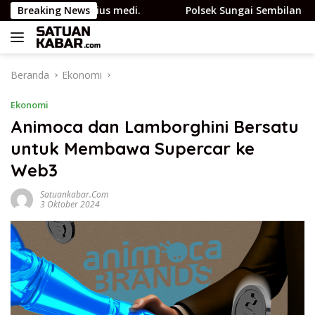
Langsung
t JMSI Yulius medi.
Breaking News
Polsek Sungai Sembilan Ungkap Ka
ke
konten
Beranda
Ekonomi
Ekonomi
Animoca dan Lamborghini Bersatu
untuk Membawa Supercar ke
Web3
Satuankabar.com
3 Oktober 2024