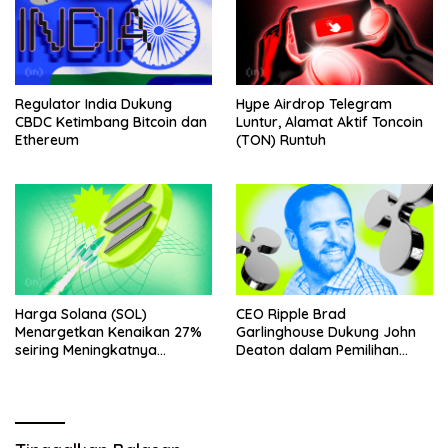
Regulator India Dukung
Hype Airdrop Telegram
CBDC Ketimbang Bitcoin dan
Luntur, Alamat Aktif Toncoin
Ethereum
(TON) Runtuh
Harga Solana (SOL)
CEO Ripple Brad
Menargetkan Kenaikan 27%
Garlinghouse Dukung John
seiring Meningkatnya
Deaton dalam Pemilihan
Penggunaan Jaringan
Senat