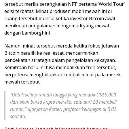
tersebut merilis serangkaian NFT bertema ‘World Tour’
edisi terbatas. Minat produsen mobil mewah ini di
ruang tersebut muncul ketika investor Bitcoin awal
menikmati pengalaman mengemudi yang mewah
dengan Lamborghini.
Namun, minat tersebut mereda ketika fokus jutawan
Bitcoin beralih ke real estat, mencerminkan
pendekatan strategis dalam pengelolaan kekayaan.
Kemitraan baru ini bisa membalikkan tren tersebut,
berpotensi menghidupkan kembali minat pada merek
mewah tersebut.
“Untuk setiap rumah tangga yang menarik US$5.000
dari akun bursa kripto mereka, satu dari 20 membeli
rumah,” ujar Jason Kotter, profesor keuangan di BYU,
saat itu.