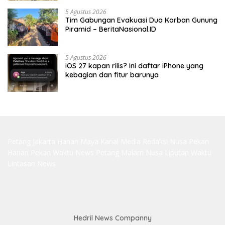
5 Agustus 2026
Tim Gabungan Evakuasi Dua Korban Gunung
Piramid – BeritaNasional.ID
5 Agustus 2026
iOS 27 kapan rilis? Ini daftar iPhone yang
kebagian dan fitur barunya
Petang Jakarta
Harian Maya
Kanal Media
Redaksi Nusa
Pekan
Harian
Pekan Waktu
News Petang
Malam Nusa
Liputan Waktu
Lintasan News
Hedril News Companny