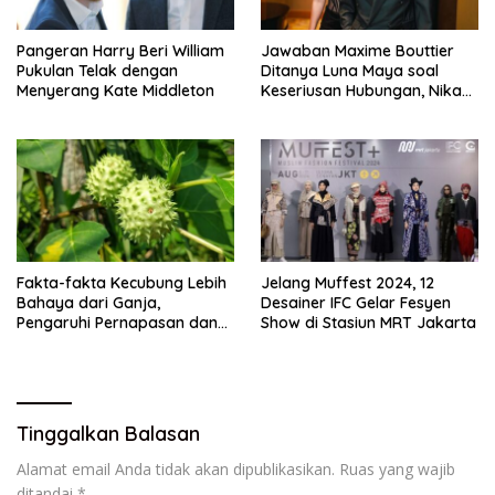
Pangeran Harry Beri William
Jawaban Maxime Bouttier
Pukulan Telak dengan
Ditanya Luna Maya soal
Menyerang Kate Middleton
Keseriusan Hubungan, Nikah
Tahun Ini?
Fakta-fakta Kecubung Lebih
Jelang Muffest 2024, 12
Bahaya dari Ganja,
Desainer IFC Gelar Fesyen
Pengaruhi Pernapasan dan
Show di Stasiun MRT Jakarta
Jantung
Tinggalkan Balasan
Alamat email Anda tidak akan dipublikasikan.
Ruas yang wajib
ditandai
*