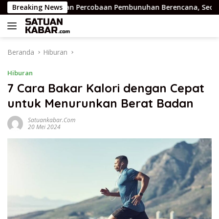
Langsung
Kasus Dugaan Percobaan Pembunuhan Berencana, Seorang Pria 
Breaking News
ke
konten
Beranda
Hiburan
Hiburan
7 Cara Bakar Kalori dengan Cepat
untuk Menurunkan Berat Badan
Satuankabar.com
20 Mei 2024