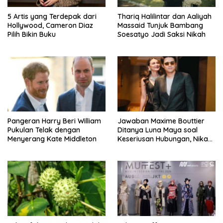
5 Artis yang Terdepak dari
Thariq Halilintar dan Aaliyah
Hollywood, Cameron Diaz
Massaid Tunjuk Bambang
Pilih Bikin Buku
Soesatyo Jadi Saksi Nikah
Pangeran Harry Beri William
Jawaban Maxime Bouttier
Pukulan Telak dengan
Ditanya Luna Maya soal
Menyerang Kate Middleton
Keseriusan Hubungan, Nikah
Tahun Ini?