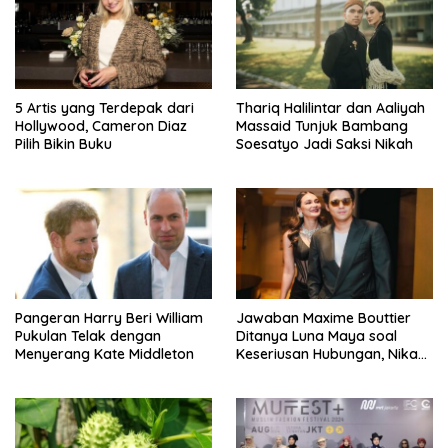
5 Artis yang Terdepak dari
Thariq Halilintar dan Aaliyah
Hollywood, Cameron Diaz
Massaid Tunjuk Bambang
Pilih Bikin Buku
Soesatyo Jadi Saksi Nikah
Pangeran Harry Beri William
Jawaban Maxime Bouttier
Pukulan Telak dengan
Ditanya Luna Maya soal
Menyerang Kate Middleton
Keseriusan Hubungan, Nikah
Tahun Ini?