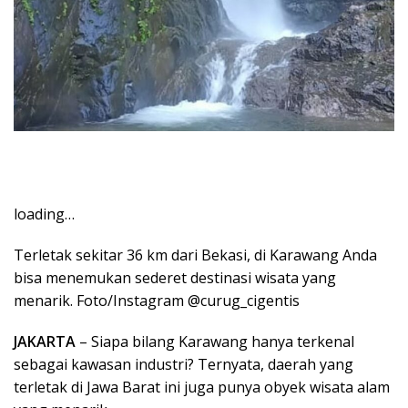
loading…
Terletak sekitar 36 km dari Bekasi, di Karawang Anda
bisa menemukan sederet destinasi wisata yang
menarik. Foto/Instagram @curug_cigentis
JAKARTA
– Siapa bilang Karawang hanya terkenal
sebagai kawasan industri? Ternyata, daerah yang
terletak di Jawa Barat ini juga punya obyek wisata alam