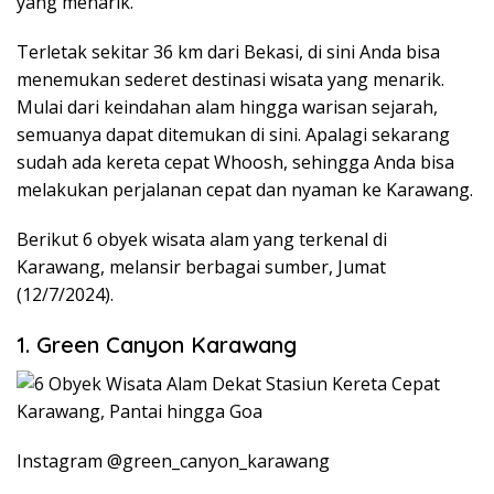
yang menarik.
Terletak sekitar 36 km dari Bekasi, di sini Anda bisa
menemukan sederet destinasi wisata yang menarik.
Mulai dari keindahan alam hingga warisan sejarah,
semuanya dapat ditemukan di sini. Apalagi sekarang
sudah ada kereta cepat Whoosh, sehingga Anda bisa
melakukan perjalanan cepat dan nyaman ke Karawang.
Berikut 6 obyek wisata alam yang terkenal di
Karawang, melansir berbagai sumber, Jumat
(12/7/2024).
1. Green Canyon Karawang
Instagram @green_canyon_karawang