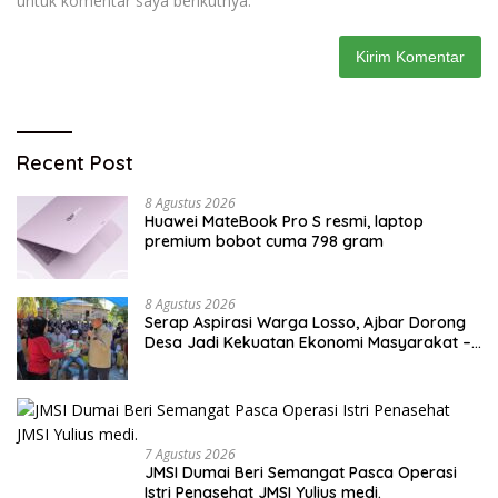
untuk komentar saya berikutnya.
Recent Post
8 Agustus 2026
Huawei MateBook Pro S resmi, laptop
premium bobot cuma 798 gram
8 Agustus 2026
Serap Aspirasi Warga Losso, Ajbar Dorong
Desa Jadi Kekuatan Ekonomi Masyarakat –
BeritaNasional.ID
7 Agustus 2026
JMSI Dumai Beri Semangat Pasca Operasi
Istri Penasehat JMSI Yulius medi.