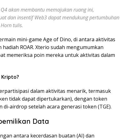
 di Q4 akan membantu memajukan ruang ini,
uat dan insentif Web3 dapat mendukung pertumbuhan
Horn tulis.
rmain mini-game Age of Dino, di antara aktivitas
an hadiah ROAR. Xterio sudah mengumumkan
at memeriksa poin mereka untuk aktivitas dalam
t Kripto?
partisipasi dalam aktivitas menarik, termasuk
n tidak dapat dipertukarkan), dengan token
di-airdrop setelah acara generasi token (TGE).
pemilikan Data
ngan antara kecerdasan buatan (AI) dan