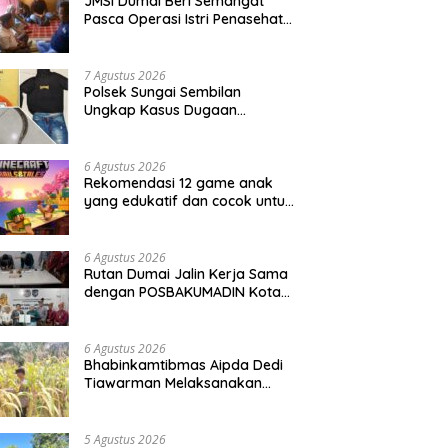
JMSI Dumai Beri Semangat
Pasca Operasi Istri Penasehat
JMSI Yulius medi.
7 Agustus 2026
Polsek Sungai Sembilan
Ungkap Kasus Dugaan
Percobaan Pembunuhan
Berencana, Seorang Pria
Berhasil Diamankan
6 Agustus 2026
Rekomendasi 12 game anak
yang edukatif dan cocok untuk
semua usia
6 Agustus 2026
Rutan Dumai Jalin Kerja Sama
dengan POSBAKUMADIN Kota
Dumai
6 Agustus 2026
Bhabinkamtibmas Aipda Dedi
Tiawarman Melaksanakan
Kegiatan Pengecekan
Ketahanan Pangan
5 Agustus 2026