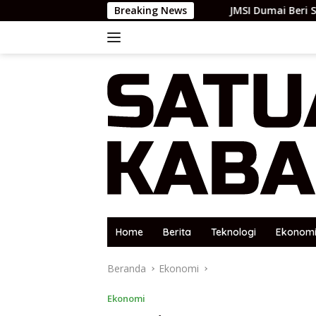
Langsung
Breaking News
JMSI Dumai Beri Semangat Pasca Op
ke
konten
Home
Berita
Teknologi
Ekonom
Beranda
Ekonomi
Ekonomi