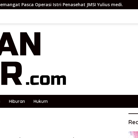
erasi Istri Penasehat JMSI Yulius medi.
Polsek Sungai
i
Hiburan
Hukum
Rec