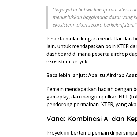
“Saya yakin bahwa lineup kuat Xterio
menunjukkan bagaimana dasar yang k
ekosistem token secara berkelanjutan,” 
Peserta mulai dengan mendaftar dan be
lain, untuk mendapatkan poin XTER d
dashboard di mana peserta airdrop dap
ekosistem proyek.
Baca lebih lanjut: Apa itu Airdrop Ase
Pemain mendapatkan hadiah dengan ber
gameplay, dan mengumpulkan NFT (toke
pendorong permainan, XTER, yang akan 
Vana: Kombinasi AI dan Ke
Proyek ini bertemu pemain di persimpa