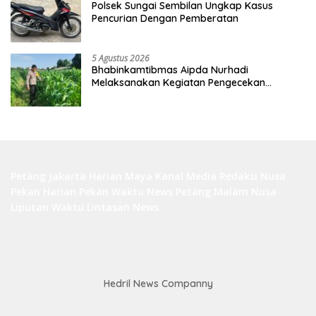
Polsek Sungai Sembilan Ungkap Kasus
Pencurian Dengan Pemberatan
5 Agustus 2026
Bhabinkamtibmas Aipda Nurhadi
Melaksanakan Kegiatan Pengecekan
Ketahanan Pangan Dengan Memantau
Penanaman Jagung Pipil
Petang Jakarta
Harian Maya
Kanal Media
Redaksi Nusa
Pekan Harian
Pekan Waktu
News Petang
Malam Nusa
Liputan Waktu
Lintasan News
Hedril News Companny