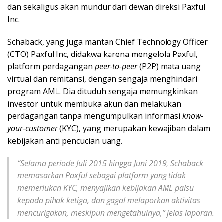
dan sekaligus akan mundur dari dewan direksi Paxful
Inc.
Schaback, yang juga mantan Chief Technology Officer
(CTO) Paxful Inc, didakwa karena mengelola Paxful,
platform perdagangan
peer-to-peer
(P2P) mata uang
virtual dan remitansi, dengan sengaja menghindari
program AML. Dia dituduh sengaja memungkinkan
investor untuk membuka akun dan melakukan
perdagangan tanpa mengumpulkan informasi
know-
your-customer
(KYC), yang merupakan kewajiban dalam
kebijakan anti pencucian uang.
“Selama periode Juli 2015 hingga Juni 2019, Schaback
memasarkan Paxful sebagai platform yang tidak
memerlukan KYC, menyajikan kebijakan AML palsu
kepada pihak ketiga, dan gagal melaporkan aktivitas
mencurigakan, meskipun mengetahuinya,” jelas laporan.