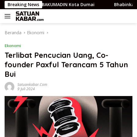
Langsung
a dengan POSBAKUMADIN Kota Dumai
Breaking News
Bhabinkamtibmas 
ke
konten
Beranda
Ekonomi
Ekonomi
Terlibat Pencucian Uang, Co-
founder Paxful Terancam 5 Tahun
Bui
Satuankabar.com
9 Juli 2024