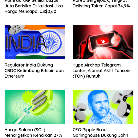
Kontrak XRP Senilai US$28
Korea Bergejolak, Tingkat
Juta Berisiko Dilikuidasi Jika
Delisting Token Capai 34,9%
Harga Mencapai US$0,60
Regulator India Dukung
Hype Airdrop Telegram
CBDC Ketimbang Bitcoin dan
Luntur, Alamat Aktif Toncoin
Ethereum
(TON) Runtuh
Harga Solana (SOL)
CEO Ripple Brad
Menargetkan Kenaikan 27%
Garlinghouse Dukung John