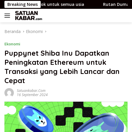
Langsung
tif dan cocok untuk semua usia
Breaking News
Rutan Dumai Jalin K
ke
konten
Beranda
Ekonomi
Ekonomi
Puppynet Shiba Inu Dapatkan
Peningkatan Ethereum untuk
Transaksi yang Lebih Lancar dan
Cepat
Satuankabar.com
16 September 2024