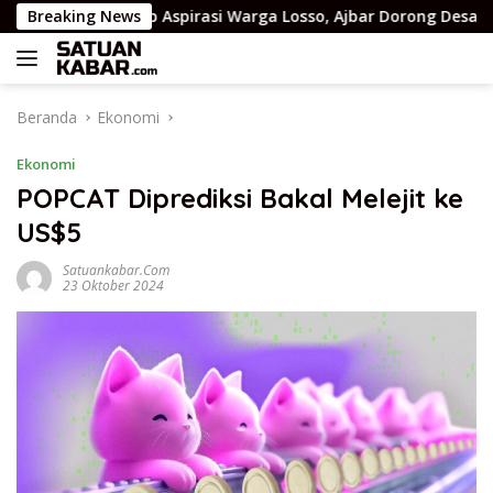
Langsung
Breaking News
Serap Aspirasi Warga Losso, Ajbar Dorong Desa Jadi Keku
ke
konten
Beranda
Ekonomi
Ekonomi
POPCAT Diprediksi Bakal Melejit ke
US$5
Satuankabar.com
23 Oktober 2024