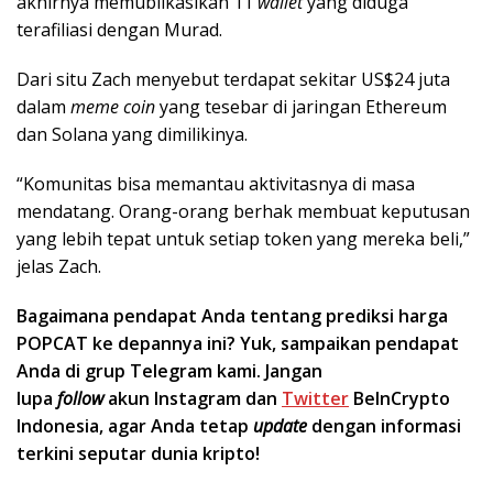
akhirnya memublikasikan 11
wallet
yang diduga
terafiliasi dengan Murad.
Dari situ Zach menyebut terdapat sekitar US$24 juta
dalam
meme coin
yang tesebar di jaringan Ethereum
dan Solana yang dimilikinya.
“Komunitas bisa memantau aktivitasnya di masa
mendatang. Orang-orang berhak membuat keputusan
yang lebih tepat untuk setiap token yang mereka beli,”
jelas Zach.
Bagaimana pendapat Anda tentang prediksi harga
POPCAT ke depannya ini? Yuk, sampaikan pendapat
Anda di
grup Telegram kami
. Jangan
lupa
follow
akun
Instagram
dan
Twitter
BeInCrypto
Indonesia, agar Anda tetap
update
dengan informasi
terkini seputar dunia kripto!