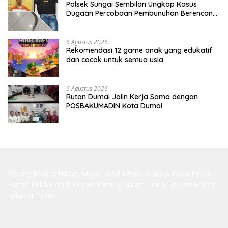
Polsek Sungai Sembilan Ungkap Kasus
Dugaan Percobaan Pembunuhan Berencana,
Seorang Pria Berhasil Diamankan
6 Agustus 2026
Rekomendasi 12 game anak yang edukatif
dan cocok untuk semua usia
6 Agustus 2026
Rutan Dumai Jalin Kerja Sama dengan
POSBAKUMADIN Kota Dumai
Petang Jakarta
Harian Maya
Kanal Media
Redaksi Nusa
Pekan
Harian
Pekan Waktu
News Petang
Malam Nusa
Liputan Waktu
Lintasan News