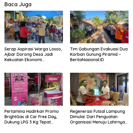
Baca Juga
Serap Aspirasi Warga Losso,
Tim Gabungan Evakuasi Dua
Ajbar Dorong Desa Jadi
Korban Gunung Piramid –
Kekuatan Ekonomi
BeritaNasional.ID
Masyarakat –
BeritaNasional.ID
Pertamina Hadirkan Promo
Regenerasi Futsal Lampung
BrightGas di Car Free Day,
Dimulai: Dari Penguatan
Dukung LPG 3 Kg Tepat
Organisasi Menuju Lahirnya
Sasaran – BeritaNasional.ID
Atlet Profesional –
BeritaNasional.ID