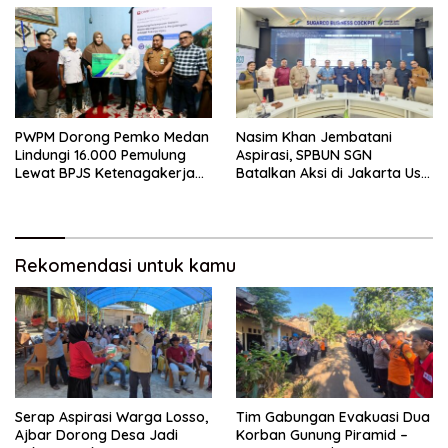
PWPM Dorong Pemko Medan
Nasim Khan Jembatani
Lindungi 16.000 Pemulung
Aspirasi, SPBUN SGN
Lewat BPJS Ketenagakerjaan
Batalkan Aksi di Jakarta Usai
– BeritaNasional.ID
Ada Kesepakatan –
BeritaNasional.ID
Rekomendasi untuk kamu
Serap Aspirasi Warga Losso,
Tim Gabungan Evakuasi Dua
Ajbar Dorong Desa Jadi
Korban Gunung Piramid –