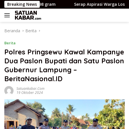
Langsung
ot cuma 798 gram
Breaking News
Serap Aspirasi Warga Losso, Ajbar 
ke
konten
Beranda
Berita
Berita
Polres Pringsewu Kawal Kampanye
Dua Paslon Bupati dan Satu Paslon
Gubernur Lampung –
BeritaNasional.ID
Satuankabar.com
19 Oktober 2024