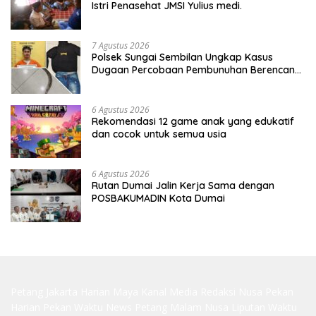
Istri Penasehat JMSI Yulius medi.
7 Agustus 2026
Polsek Sungai Sembilan Ungkap Kasus
Dugaan Percobaan Pembunuhan Berencana,
Seorang Pria Berhasil Diamankan
6 Agustus 2026
Rekomendasi 12 game anak yang edukatif
dan cocok untuk semua usia
6 Agustus 2026
Rutan Dumai Jalin Kerja Sama dengan
POSBAKUMADIN Kota Dumai
Petang Jakarta
Harian Maya
Kanal Media
Redaksi Nusa
Pekan
Harian
Pekan Waktu
News Petang
Malam Nusa
Liputan Waktu