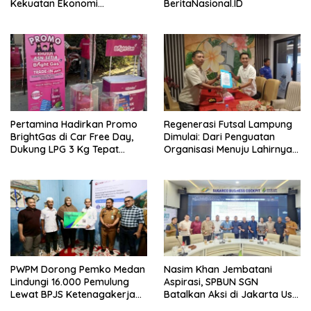
Kekuatan Ekonomi
BeritaNasional.ID
Masyarakat –
BeritaNasional.ID
Pertamina Hadirkan Promo
Regenerasi Futsal Lampung
BrightGas di Car Free Day,
Dimulai: Dari Penguatan
Dukung LPG 3 Kg Tepat
Organisasi Menuju Lahirnya
Sasaran – BeritaNasional.ID
Atlet Profesional –
BeritaNasional.ID
PWPM Dorong Pemko Medan
Nasim Khan Jembatani
Lindungi 16.000 Pemulung
Aspirasi, SPBUN SGN
Lewat BPJS Ketenagakerjaan
Batalkan Aksi di Jakarta Usai
– BeritaNasional.ID
Ada Kesepakatan –