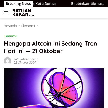
Langsung
SBAKUMADIN Kota Dumai
Breaking News
Bhabinkamtibmas Aipda Dedi
ke
konten
Beranda
Ekonomi
Ekonomi
Mengapa Altcoin Ini Sedang Tren
Hari Ini — 21 Oktober
Satuankabar.com
22 Oktober 2024