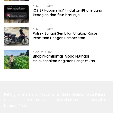
5 Agustus 2026
iOS 27 kapan rilis? Ini daftar iPhone yang
kebagian dan fitur barunya
5 Agustus 2026
Polsek Sungai Sembilan Ungkap Kasus
Pencurian Dengan Pemberatan
5 Agustus 2026
Bhabinkamtibmas Aipda Nurhadi
Melaksanakan Kegiatan Pengecekan
Ketahanan Pangan Dengan Memantau
Penanaman Jagung Pipil
Petang Jakarta
Harian Maya
Kanal Media
Redaksi Nusa
Pekan
Harian
Pekan Waktu
News Petang
Malam Nusa
Liputan Waktu
Lintasan News