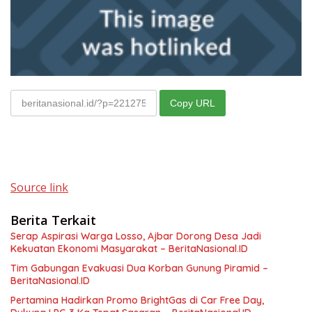
Copy URL
Source link
Berita Terkait
Serap Aspirasi Warga Losso, Ajbar Dorong Desa Jadi
Kekuatan Ekonomi Masyarakat – BeritaNasional.ID
Tim Gabungan Evakuasi Dua Korban Gunung Piramid –
BeritaNasional.ID
Pertamina Hadirkan Promo BrightGas di Car Free Day,