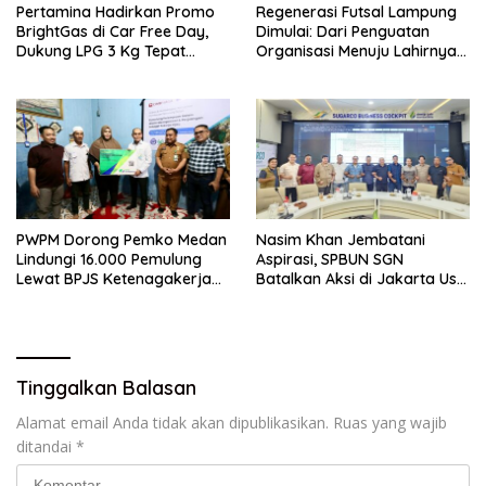
Pertamina Hadirkan Promo
Regenerasi Futsal Lampung
BrightGas di Car Free Day,
Dimulai: Dari Penguatan
Dukung LPG 3 Kg Tepat
Organisasi Menuju Lahirnya
Sasaran – BeritaNasional.ID
Atlet Profesional –
BeritaNasional.ID
PWPM Dorong Pemko Medan
Nasim Khan Jembatani
Lindungi 16.000 Pemulung
Aspirasi, SPBUN SGN
Lewat BPJS Ketenagakerjaan
Batalkan Aksi di Jakarta Usai
– BeritaNasional.ID
Ada Kesepakatan –
BeritaNasional.ID
Tinggalkan Balasan
Alamat email Anda tidak akan dipublikasikan.
Ruas yang wajib
ditandai
*