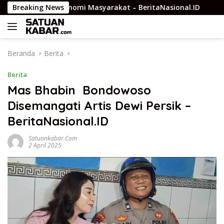
Langsung
Kekuatan Ekonomi Masyarakat – BeritaNasional.ID
Breaking News
JMSI 
ke
konten
Beranda
Berita
Berita
Mas Bhabin Bondowoso
Disemangati Artis Dewi Persik –
BeritaNasional.ID
Satuankabar.com
2 April 2025