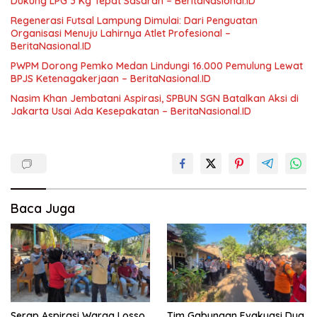
Dukung LPG 3 Kg Tepat Sasaran – BeritaNasional.ID
Regenerasi Futsal Lampung Dimulai: Dari Penguatan
Organisasi Menuju Lahirnya Atlet Profesional –
BeritaNasional.ID
PWPM Dorong Pemko Medan Lindungi 16.000 Pemulung Lewat
BPJS Ketenagakerjaan – BeritaNasional.ID
Nasim Khan Jembatani Aspirasi, SPBUN SGN Batalkan Aksi di
Jakarta Usai Ada Kesepakatan – BeritaNasional.ID
Baca Juga
Serap Aspirasi Warga Losso,
Tim Gabungan Evakuasi Dua