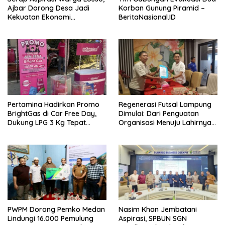
Ajbar Dorong Desa Jadi
Korban Gunung Piramid –
Kekuatan Ekonomi
BeritaNasional.ID
Masyarakat –
BeritaNasional.ID
Pertamina Hadirkan Promo
Regenerasi Futsal Lampung
BrightGas di Car Free Day,
Dimulai: Dari Penguatan
Dukung LPG 3 Kg Tepat
Organisasi Menuju Lahirnya
Sasaran – BeritaNasional.ID
Atlet Profesional –
BeritaNasional.ID
PWPM Dorong Pemko Medan
Nasim Khan Jembatani
Lindungi 16.000 Pemulung
Aspirasi, SPBUN SGN