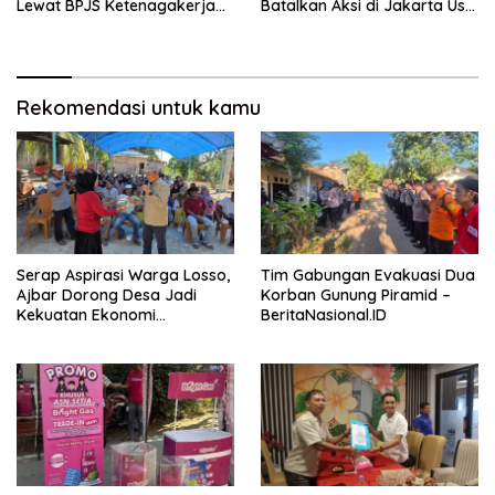
Lewat BPJS Ketenagakerjaan
Batalkan Aksi di Jakarta Usai
– BeritaNasional.ID
Ada Kesepakatan –
BeritaNasional.ID
Rekomendasi untuk kamu
Serap Aspirasi Warga Losso,
Tim Gabungan Evakuasi Dua
Ajbar Dorong Desa Jadi
Korban Gunung Piramid –
Kekuatan Ekonomi
BeritaNasional.ID
Masyarakat –
BeritaNasional.ID