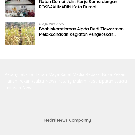
Rutan Dumai Jalin Kerja Sama dengan
POSBAKUMADIN Kota Dumai
6 Agustus 2026
Bhabinkamtibmas Aipda Dedi Tiawarman
Melaksanakan Kegiatan Pengecekan
Ketahanan Pangan
Petang Jakarta
Harian Maya
Kanal Media
Redaksi Nusa
Pekan
Harian
Pekan Waktu
News Petang
Malam Nusa
Liputan Waktu
Lintasan News
Hedril News Companny