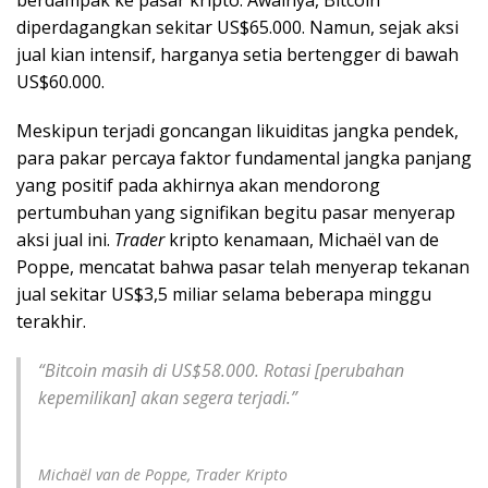
berdampak ke pasar kripto. Awalnya, Bitcoin
diperdagangkan sekitar US$65.000. Namun, sejak aksi
jual kian intensif, harganya setia bertengger di bawah
US$60.000.
Meskipun terjadi goncangan likuiditas jangka pendek,
para pakar percaya faktor fundamental jangka panjang
yang positif pada akhirnya akan mendorong
pertumbuhan yang signifikan begitu pasar menyerap
aksi jual ini.
Trader
kripto kenamaan, Michaël van de
Poppe, mencatat bahwa pasar telah menyerap tekanan
jual sekitar US$3,5 miliar selama beberapa minggu
terakhir.
“Bitcoin masih di US$58.000. Rotasi [perubahan
kepemilikan] akan segera terjadi.”
Michaël van de Poppe, Trader Kripto