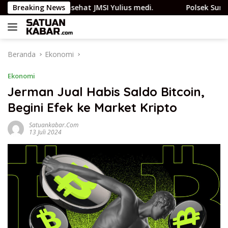
Langsung
 Istri Penasehat JMSI Yulius medi.
Breaking News
Polsek Sungai Semb
ke
konten
Beranda
Ekonomi
Ekonomi
Jerman Jual Habis Saldo Bitcoin,
Begini Efek ke Market Kripto
Satuankabar.com
13 Juli 2024