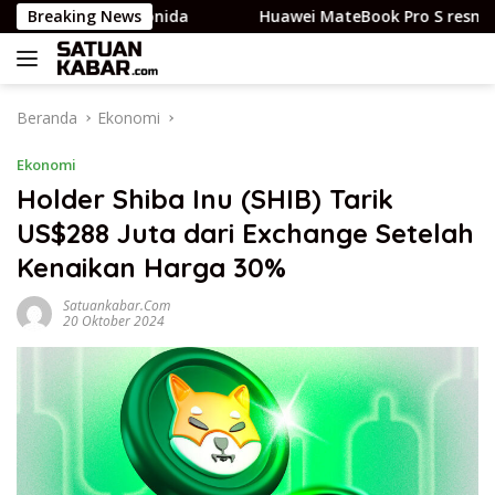
Langsung
ia baru Leonida
Breaking News
Huawei MateBook Pro S resmi, laptop 
ke
konten
Beranda
Ekonomi
Ekonomi
Holder Shiba Inu (SHIB) Tarik
US$288 Juta dari Exchange Setelah
Kenaikan Harga 30%
Satuankabar.com
20 Oktober 2024