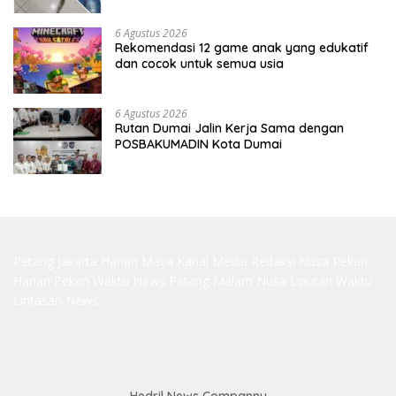
6 Agustus 2026
Rekomendasi 12 game anak yang edukatif
dan cocok untuk semua usia
6 Agustus 2026
Rutan Dumai Jalin Kerja Sama dengan
POSBAKUMADIN Kota Dumai
Petang Jakarta
Harian Maya
Kanal Media
Redaksi Nusa
Pekan
Harian
Pekan Waktu
News Petang
Malam Nusa
Liputan Waktu
Lintasan News