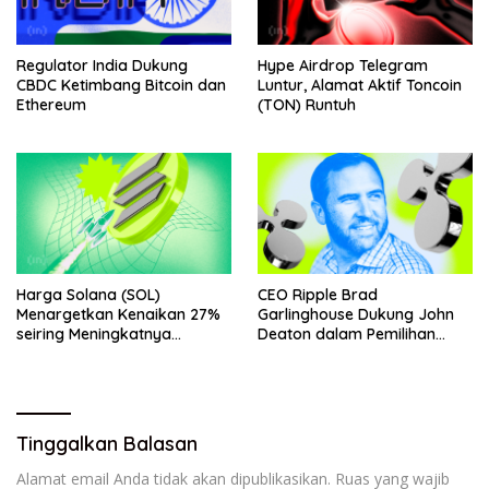
Regulator India Dukung
Hype Airdrop Telegram
CBDC Ketimbang Bitcoin dan
Luntur, Alamat Aktif Toncoin
Ethereum
(TON) Runtuh
Harga Solana (SOL)
CEO Ripple Brad
Menargetkan Kenaikan 27%
Garlinghouse Dukung John
seiring Meningkatnya
Deaton dalam Pemilihan
Penggunaan Jaringan
Senat
Tinggalkan Balasan
Alamat email Anda tidak akan dipublikasikan.
Ruas yang wajib