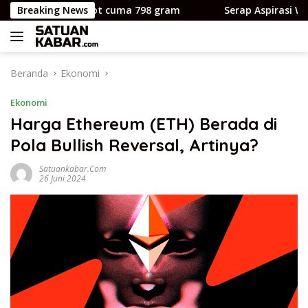
Langsung
remium bobot cuma 798 gram
Breaking News
Serap Aspirasi Warga Los
ke
konten
Beranda
Ekonomi
Ekonomi
Harga Ethereum (ETH) Berada di
Pola Bullish Reversal, Artinya?
Satuankabar.com
26 Juni 2024