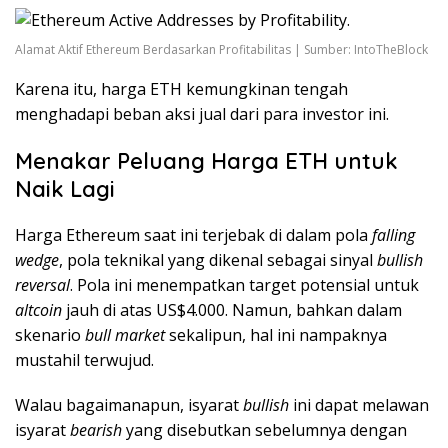
Alamat Aktif Ethereum Berdasarkan Profitabilitas | Sumber: IntoTheBlock
Karena itu, harga ETH kemungkinan tengah
menghadapi beban aksi jual dari para investor ini.
Menakar Peluang Harga ETH untuk
Naik Lagi
Harga Ethereum saat ini terjebak di dalam pola
falling
wedge
, pola teknikal yang dikenal sebagai sinyal
bullish
reversal
. Pola ini menempatkan target potensial untuk
altcoin
jauh di atas US$4.000. Namun, bahkan dalam
skenario
bull market
sekalipun, hal ini nampaknya
mustahil terwujud.
Walau bagaimanapun, isyarat
bullish
ini dapat melawan
isyarat
bearish
yang disebutkan sebelumnya dengan