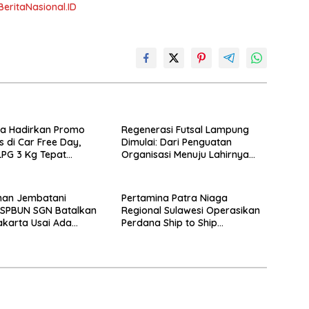
BeritaNasional.ID
na Hadirkan Promo
Regenerasi Futsal Lampung
s di Car Free Day,
Dimulai: Dari Penguatan
PG 3 Kg Tepat
Organisasi Menuju Lahirnya
– BeritaNasional.ID
Atlet Profesional –
BeritaNasional.ID
han Jembatani
Pertamina Patra Niaga
, SPBUN SGN Batalkan
Regional Sulawesi Operasikan
Jakarta Usai Ada
Perdana Ship to Ship
atan –
Kolonodale, Perkuat Distribusi
sional.ID
B50 di Kawasan Timur
Sulawesi – BeritaNasional.ID