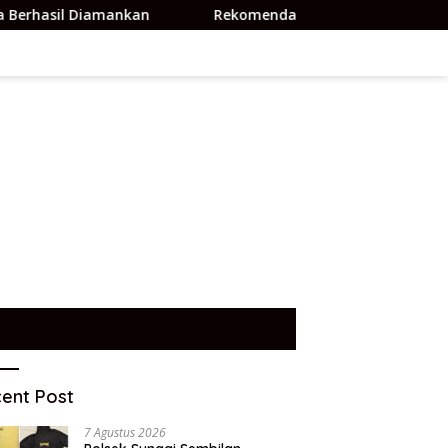
nkan
Rekomendasi 12 game anak yang edukatif dan coc
ent Post
7 Agustus 2026