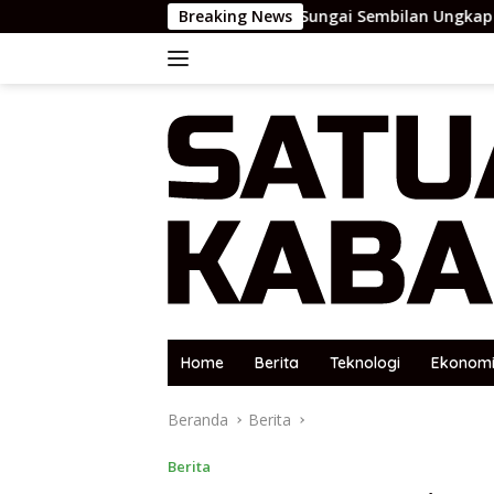
Langsung
Polsek Sungai Sembilan Ungkap Kasus Dugaan P
Breaking News
ke
konten
Home
Berita
Teknologi
Ekonom
Beranda
Berita
Berita