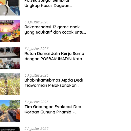
Polsek Sungai Sembilan
Ungkap Kasus Dugaan
Percobaan Pembunuhan
Berencana, Seorang Pria
Berhasil Diamankan
6 Agustus 2026
Rekomendasi 12 game anak
yang edukatif dan cocok untuk
semua usia
6 Agustus 2026
Rutan Dumai Jalin Kerja Sama
dengan POSBAKUMADIN Kota
Dumai
6 Agustus 2026
Bhabinkamtibmas Aipda Dedi
Tiawarman Melaksanakan
Kegiatan Pengecekan
Ketahanan Pangan
5 Agustus 2026
Tim Gabungan Evakuasi Dua
Korban Gunung Piramid –
BeritaNasional.ID
5 Agustus 2026