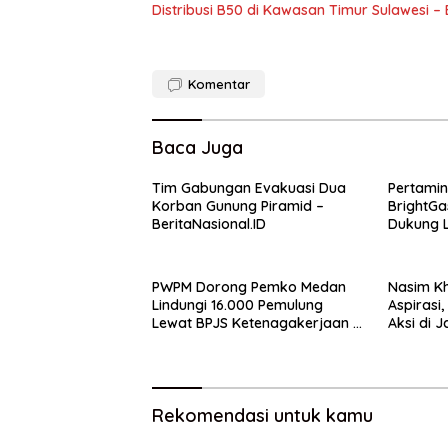
Distribusi B50 di Kawasan Timur Sulawesi – 
Komentar
Baca Juga
Tim Gabungan Evakuasi Dua
Pertami
Korban Gunung Piramid –
BrightGa
BeritaNasional.ID
Dukung L
Sasaran 
PWPM Dorong Pemko Medan
Nasim K
Lindungi 16.000 Pemulung
Aspirasi
Lewat BPJS Ketenagakerjaan –
Aksi di 
BeritaNasional.ID
Kesepak
BeritaNa
Rekomendasi untuk kamu