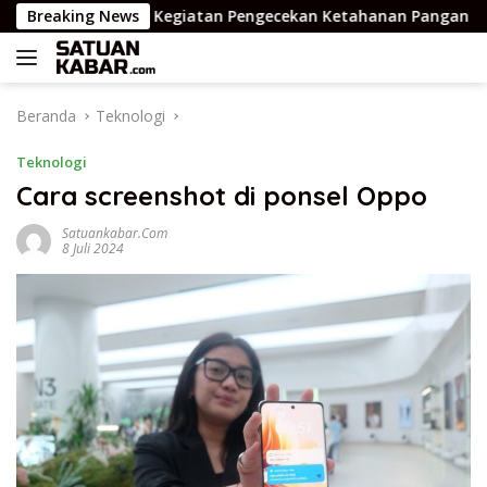
Langsung
aksanakan Kegiatan Pengecekan Ketahanan Pangan
Breaking News
Ti
ke
konten
Beranda
Teknologi
Teknologi
Cara screenshot di ponsel Oppo
Satuankabar.com
8 Juli 2024