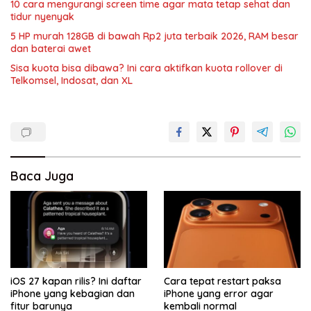
10 cara mengurangi screen time agar mata tetap sehat dan
tidur nyenyak
5 HP murah 128GB di bawah Rp2 juta terbaik 2026, RAM besar
dan baterai awet
Sisa kuota bisa dibawa? Ini cara aktifkan kuota rollover di
Telkomsel, Indosat, dan XL
Baca Juga
iOS 27 kapan rilis? Ini daftar
Cara tepat restart paksa
iPhone yang kebagian dan
iPhone yang error agar
fitur barunya
kembali normal