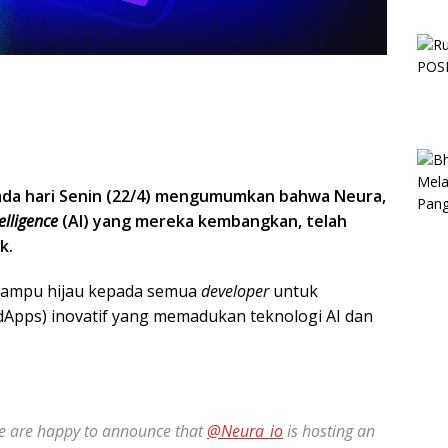
da hari Senin (22/4) mengumumkan bahwa Neura,
telligence
(AI) yang mereka kembangkan, telah
k.
ampu hijau kepada semua
developer
untuk
dApps) inovatif yang memadukan teknologi AI dan
we are happy to announce that
@Neura_io
is hosting an