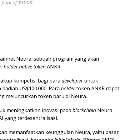
 pool of $100K!
Mainnet Neura, sebuah program yang akan
n
holder
native token
ANKR.
akup kompetisi bagi para
developer
untuk
an hadiah US$100.000. Para
holder
token ANKR dapat
ng meluncurkan token baru di Neura.
ntuk meningkatkan inovasi pada
blockchain
Neura
I yang terdesentralisasi.
akan memanfaatkan keunggulan Neura, yaitu pasar