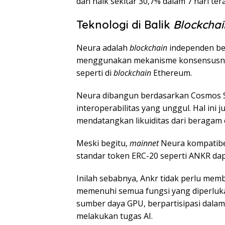
dan naik sekitar 30,7% dalam 7 hari tera
Teknologi di Balik
Blockchai
Neura adalah
blockchain
independen be
menggunakan mekanisme konsensusnya
seperti di
blockchain
Ethereum.
Neura dibangun berdasarkan Cosmos S
interoperabilitas yang unggul. Hal i
mendatangkan likuiditas dari beragam 
Meski begitu,
mainnet
Neura kompatibel
standar token ERC-20 seperti ANKR dap
Inilah sebabnya, Ankr tidak perlu me
memenuhi semua fungsi yang diperluk
sumber daya GPU, berpartisipasi dala
melakukan tugas AI.