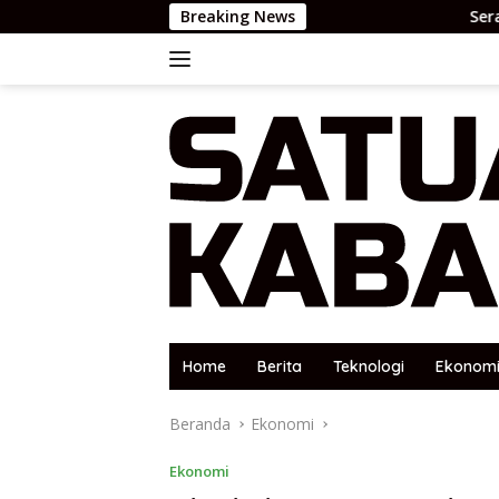
Langsung
Breaking News
Serap Aspirasi Warga 
ke
konten
Home
Berita
Teknologi
Ekonom
Beranda
Ekonomi
Ekonomi