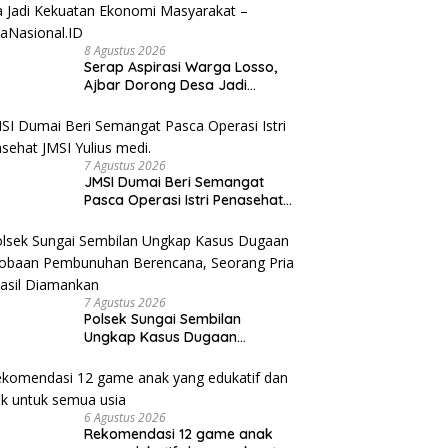
8 Agustus 2026
Serap Aspirasi Warga Losso,
Ajbar Dorong Desa Jadi
Kekuatan Ekonomi Masyarakat
– BeritaNasional.ID
7 Agustus 2026
JMSI Dumai Beri Semangat
Pasca Operasi Istri Penasehat
JMSI Yulius medi.
7 Agustus 2026
Polsek Sungai Sembilan
Ungkap Kasus Dugaan
Percobaan Pembunuhan
Berencana, Seorang Pria
Berhasil Diamankan
6 Agustus 2026
Rekomendasi 12 game anak