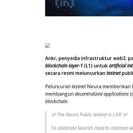
Ankr, penyedia infrastruktur web3
,
pa
blockchain layer-1
(L1) untuk
artificial in
secara resmi meluncurkan
testnet
publi
Peluncuran
testnet
Neura memberikan l
membangun
decentralized applications
(
blockchain
.
🎉 The Neura Public testnet is LIVE 🎉
To celebrate Neura’s road to mainnet 