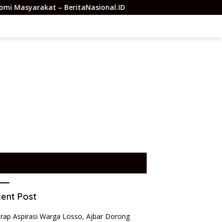
BeritaNasional.ID
JMSI Dumai Beri Semangat Pasca Opera
ent Post