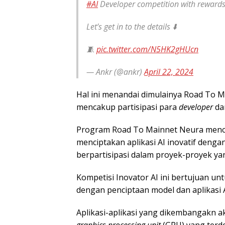
#AI
Developer competition with rewards
Let’s get in to the details ⬇️
🧵
pic.twitter.com/N5HK2gHUcn
— Ankr (@ankr)
April 22, 2024
Hal ini menandai dimulainya Road To 
mencakup partisipasi para
developer
da
Program Road To Mainnet Neura menc
menciptakan aplikasi AI inovatif deng
berpartisipasi dalam proyek-proyek ya
Kompetisi Inovator AI ini bertujuan u
dengan penciptaan model dan aplikasi A
Aplikasi-aplikasi yang dikembangakn 