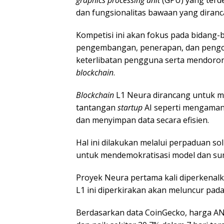
graphics processing unit
(GPU) yang terde
dan fungsionalitas bawaan yang diranc
Kompetisi ini akan fokus pada bidang-
pengembangan, penerapan, dan pengo
keterlibatan pengguna serta mendorong 
blockchain
.
Blockchain
L1 Neura dirancang untuk me
tantangan
startup
AI seperti mengama
dan menyimpan data secara efisien.
Hal ini dilakukan melalui perpaduan so
untuk mendemokratisasi model dan sumb
Proyek Neura pertama kali diperkenalk
L1 ini diperkirakan akan meluncur pada
Berdasarkan data CoinGecko, harga ANK