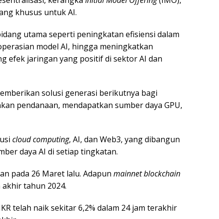
sentralisasi, kerangka
Initial Model Offering
(IMO),
ang khusus untuk AI.
bidang utama seperti peningkatan efisiensi dalam
perasian model AI, hingga meningkatkan
efek jaringan yang positif di sektor AI dan
mberikan solusi generasi berikutnya bagi
nkan pendanaan, mendapatkan sumber daya GPU,
lusi
cloud computing
, AI, dan Web3, yang dibangun
er daya AI di setiap tingkatan.
an pada 26 Maret lalu. Adapun
mainnet
blockchain
 akhir tahun 2024.
R telah naik sekitar 6,2% dalam 24 jam terakhir