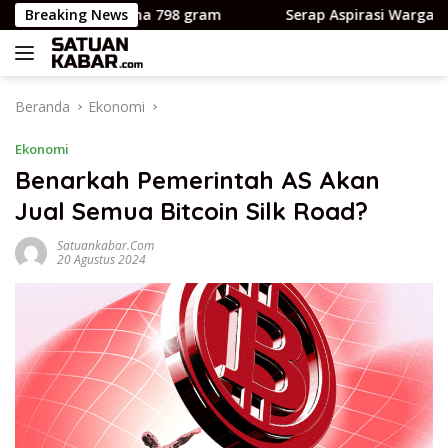
Langsung
 bobot cuma 798 gram
Breaking News
Serap Aspirasi Warga Losso, Ajb
ke
konten
Beranda
Ekonomi
Ekonomi
Benarkah Pemerintah AS Akan
Jual Semua Bitcoin Silk Road?
Satuankabar.com
20 Agustus 2024