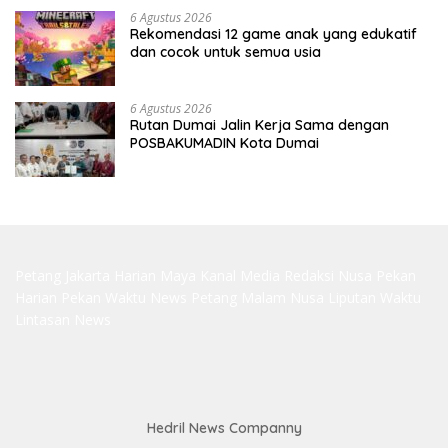
6 Agustus 2026
Rekomendasi 12 game anak yang edukatif
dan cocok untuk semua usia
6 Agustus 2026
Rutan Dumai Jalin Kerja Sama dengan
POSBAKUMADIN Kota Dumai
Petang Jakarta
Harian Maya
Kanal Media
Redaksi Nusa
Pekan
Harian
Pekan Waktu
News Petang
Malam Nusa
Liputan Waktu
Lintasan News
Hedril News Companny