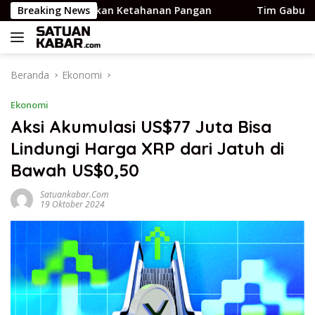
Langsung
n Pengecekan Ketahanan Pangan
Breaking News
Tim Gabungan Evakua
ke
konten
Beranda
Ekonomi
Ekonomi
Aksi Akumulasi US$77 Juta Bisa
Lindungi Harga XRP dari Jatuh di
Bawah US$0,50
Satuankabar.com
19 Oktober 2024