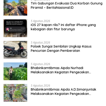
Tim Gabungan Evakuasi Dua Korban Gunung
Piramid – BeritaNasional.ID
5 Agustus 2026
iOS 27 kapan rilis? Ini daftar iPhone yang
kebagian dan fitur barunya
5 Agustus 2026
Polsek Sungai Sembilan Ungkap Kasus
Pencurian Dengan Pemberatan
5 Agustus 2026
Bhabinkamtibmas Aipda Nurhadi
Melaksanakan Kegiatan Pengecekan
Ketahanan Pangan Dengan Memantau
Penanaman Jagung Pipil
5 Agustus 2026
Bhabinkamtibmas Aipda A.D.Simanjuntak
Melaksanakan Kegiatan Pengecekan
Ketahanan Pangan