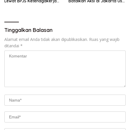
Lewat BPJS Ketenagakerjaan
Batalkan Aksi di Jakarta Usai
– BeritaNasional.ID
Ada Kesepakatan –
BeritaNasional.ID
Tinggalkan Balasan
Alamat email Anda tidak akan dipublikasikan.
Ruas yang wajib
ditandai
*