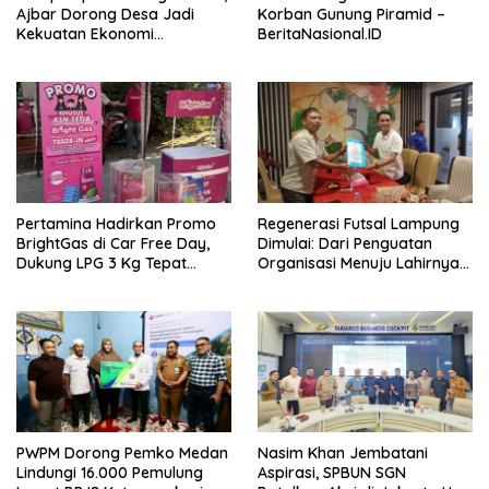
Ajbar Dorong Desa Jadi
Korban Gunung Piramid –
Kekuatan Ekonomi
BeritaNasional.ID
Masyarakat –
BeritaNasional.ID
Pertamina Hadirkan Promo
Regenerasi Futsal Lampung
BrightGas di Car Free Day,
Dimulai: Dari Penguatan
Dukung LPG 3 Kg Tepat
Organisasi Menuju Lahirnya
Sasaran – BeritaNasional.ID
Atlet Profesional –
BeritaNasional.ID
PWPM Dorong Pemko Medan
Nasim Khan Jembatani
Lindungi 16.000 Pemulung
Aspirasi, SPBUN SGN