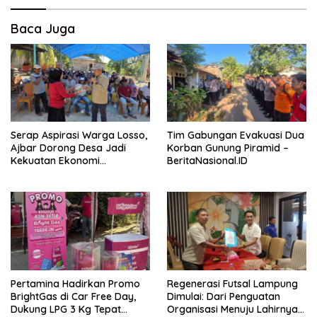
Baca Juga
Serap Aspirasi Warga Losso,
Tim Gabungan Evakuasi Dua
Ajbar Dorong Desa Jadi
Korban Gunung Piramid –
Kekuatan Ekonomi
BeritaNasional.ID
Masyarakat –
BeritaNasional.ID
Pertamina Hadirkan Promo
Regenerasi Futsal Lampung
BrightGas di Car Free Day,
Dimulai: Dari Penguatan
Dukung LPG 3 Kg Tepat
Organisasi Menuju Lahirnya