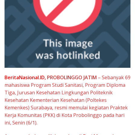
BeritaNasional.ID,
PROBOLINGGO JATIM
– Sebanyak 69
mahasiswa Program Studi Sanitasi, Program Diploma
Tiga, Jurusan Kesehatan Lingkungan Politeknik
Kesehatan Kementerian Kesehatan (Poltekes
Kemenkes) Surabaya, resmi memulai kegiatan Praktek
Kerja Komunitas (PKK) di Kota Probolinggo pada hari
ini, Senin (6/1).