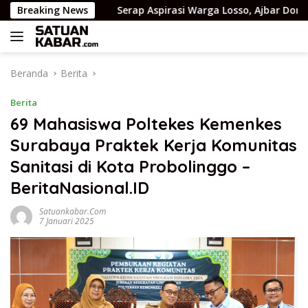
Langsung
gram
Breaking News
Serap Aspirasi Warga Losso, Ajbar Dorong Desa J
ke
konten
Beranda
Berita
Berita
69 Mahasiswa Poltekes Kemenkes
Surabaya Praktek Kerja Komunitas
Sanitasi di Kota Probolinggo –
BeritaNasional.ID
Satuankabar.com
7 Januari 2025