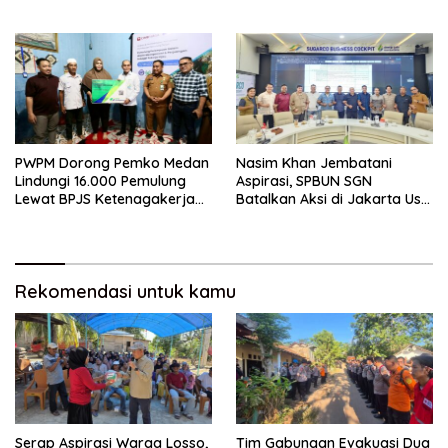
Sasaran – BeritaNasional.ID
Atlet Profesional –
BeritaNasional.ID
PWPM Dorong Pemko Medan
Nasim Khan Jembatani
Lindungi 16.000 Pemulung
Aspirasi, SPBUN SGN
Lewat BPJS Ketenagakerjaan
Batalkan Aksi di Jakarta Usai
– BeritaNasional.ID
Ada Kesepakatan –
BeritaNasional.ID
Rekomendasi untuk kamu
Serap Aspirasi Warga Losso,
Tim Gabungan Evakuasi Dua