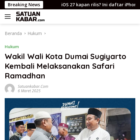
Langsung
nal.ID
Breaking News
iOS 27 kapan rilis? Ini daftar iPhone yang kebag
ke
konten
Beranda
Hukum
Hukum
Wakil Wali Kota Dumai Sugiyarto
Kembali Melaksanakan Safari
Ramadhan
Satuankabar.com
6 Maret 2025