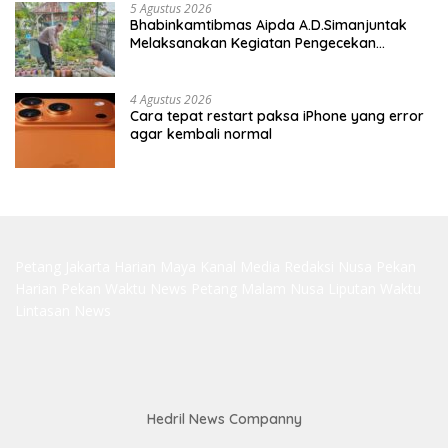
5 Agustus 2026
Bhabinkamtibmas Aipda A.D.Simanjuntak
Melaksanakan Kegiatan Pengecekan
Ketahanan Pangan
4 Agustus 2026
Cara tepat restart paksa iPhone yang error
agar kembali normal
Petang Jakarta
Harian Maya
Kanal Media
Redaksi Nusa
Pekan
Harian
Pekan Waktu
News Petang
Malam Nusa
Liputan Waktu
Lintasan News
Hedril News Companny