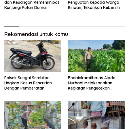
dan Keuangan Kemenimipas
Penguatan kepada Warga
Kunjungi Rutan Dumai
Binaan, Tekankan Kebersihan
dan Ketertiban
Rekomendasi untuk kamu
Polsek Sungai Sembilan
Bhabinkamtibmas Aipda
Ungkap Kasus Pencurian
Nurhadi Melaksanakan
Dengan Pemberatan
Kegiatan Pengecekan
Ketahanan Pangan Dengan
Memantau Penanaman
Jagung Pipil