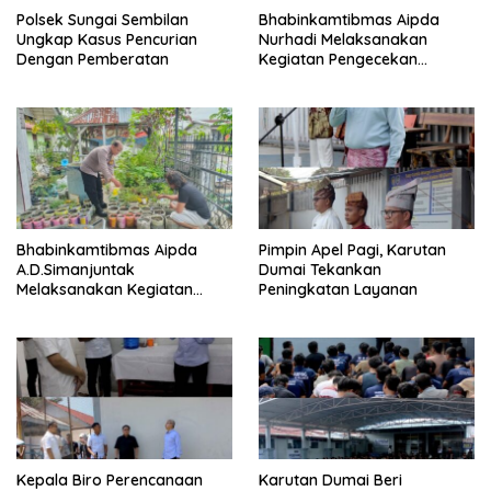
Polsek Sungai Sembilan
Bhabinkamtibmas Aipda
Ungkap Kasus Pencurian
Nurhadi Melaksanakan
Dengan Pemberatan
Kegiatan Pengecekan
Ketahanan Pangan Dengan
Memantau Penanaman
Jagung Pipil
Bhabinkamtibmas Aipda
Pimpin Apel Pagi, Karutan
A.D.Simanjuntak
Dumai Tekankan
Melaksanakan Kegiatan
Peningkatan Layanan
Pengecekan Ketahanan
Pangan
Kepala Biro Perencanaan
Karutan Dumai Beri