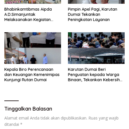
Bhabinkamtibmas Aipda
Pimpin Apel Pagi, Karutan
A.D.Simanjuntak
Dumai Tekankan
Melaksanakan Kegiatan
Peningkatan Layanan
Pengecekan Ketahanan
Pangan
Kepala Biro Perencanaan
Karutan Dumai Beri
dan Keuangan Kemenimipas
Penguatan kepada Warga
Kunjungi Rutan Dumai
Binaan, Tekankan Kebersihan
dan Ketertiban
Tinggalkan Balasan
Alamat email Anda tidak akan dipublikasikan.
Ruas yang wajib
ditandai
*