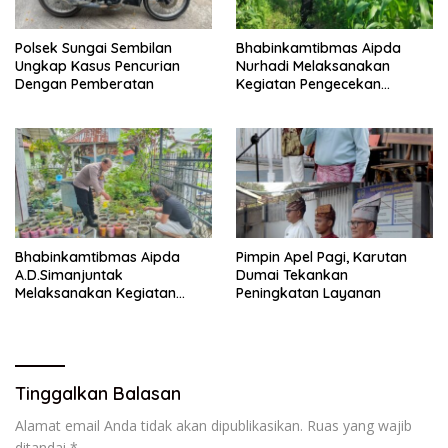
Polsek Sungai Sembilan
Bhabinkamtibmas Aipda
Ungkap Kasus Pencurian
Nurhadi Melaksanakan
Dengan Pemberatan
Kegiatan Pengecekan
Ketahanan Pangan Dengan
Memantau Penanaman
Jagung Pipil
Bhabinkamtibmas Aipda
Pimpin Apel Pagi, Karutan
A.D.Simanjuntak
Dumai Tekankan
Melaksanakan Kegiatan
Peningkatan Layanan
Pengecekan Ketahanan
Pangan
Tinggalkan Balasan
Alamat email Anda tidak akan dipublikasikan.
Ruas yang wajib
ditandai
*