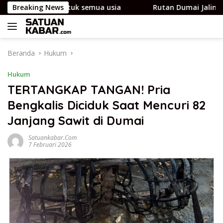
Langsung
 cocok untuk semua usia
Breaking News
Rutan Dumai Jalin Kerja S
ke
konten
Beranda
Hukum
Hukum
TERTANGKAP TANGAN! Pria
Bengkalis Diciduk Saat Mencuri 82
Janjang Sawit di Dumai
Satuankabar.com
7 Februari 2026