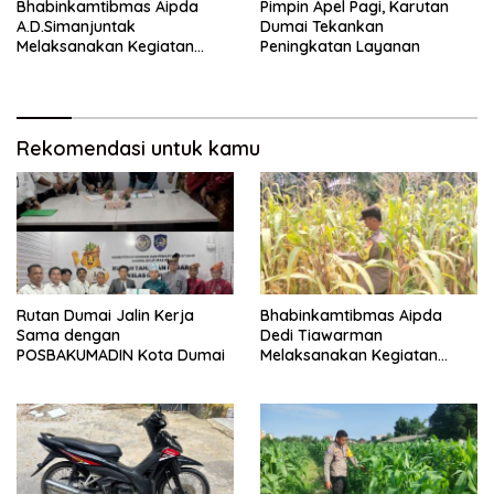
Bhabinkamtibmas Aipda
Pimpin Apel Pagi, Karutan
A.D.Simanjuntak
Dumai Tekankan
Melaksanakan Kegiatan
Peningkatan Layanan
Pengecekan Ketahanan
Pangan
Rekomendasi untuk kamu
Rutan Dumai Jalin Kerja
Bhabinkamtibmas Aipda
Sama dengan
Dedi Tiawarman
POSBAKUMADIN Kota Dumai
Melaksanakan Kegiatan
Pengecekan Ketahanan
Pangan