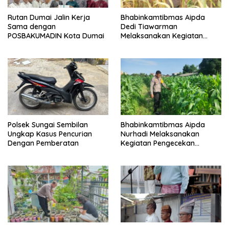
Rutan Dumai Jalin Kerja
Bhabinkamtibmas Aipda
Sama dengan
Dedi Tiawarman
POSBAKUMADIN Kota Dumai
Melaksanakan Kegiatan
Pengecekan Ketahanan
Pangan
Polsek Sungai Sembilan
Bhabinkamtibmas Aipda
Ungkap Kasus Pencurian
Nurhadi Melaksanakan
Dengan Pemberatan
Kegiatan Pengecekan
Ketahanan Pangan Dengan
Memantau Penanaman
Jagung Pipil