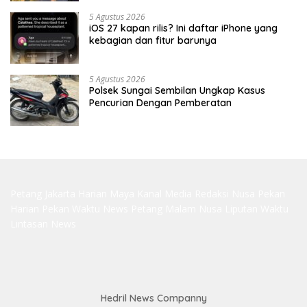
5 Agustus 2026
iOS 27 kapan rilis? Ini daftar iPhone yang
kebagian dan fitur barunya
5 Agustus 2026
Polsek Sungai Sembilan Ungkap Kasus
Pencurian Dengan Pemberatan
Petang Jakarta
Harian Maya
Kanal Media
Redaksi Nusa
Pekan
Harian
Pekan Waktu
News Petang
Malam Nusa
Liputan Waktu
Lintasan News
Hedril News Companny