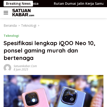
Langsung
k semua usia
Breaking News
Rutan Dumai Jalin Kerja Sama dengan P
ke
konten
Beranda
Teknologi
Teknologi
Spesifikasi lengkap iQOO Neo 10,
ponsel gaming murah dan
bertenaga
Satuankabar.com
8 Juni 2025