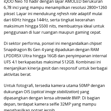
iQOO Neo 10 hadir dengan layar AMOLED berukuran
6,78 inci yang mampu menampilkan resolusi 2800×1260
piksel. Layar ini mendukung
refresh rate
adaptif mulai
dari 60Hz hingga 144Hz, serta tingkat kecerahan
maksimum hingga 5500 nits, membuatnya ideal untuk
penggunaan di luar ruangan maupun gaming cepat.
Di sektor performa, ponsel ini mengandalkan
chipset
Snapdragon 8s Gen 4 yang dipadukan dengan RAM
LPDDR5X Ultra hingga 16GB dan penyimpanan internal
UFS 4.1 berkapasitas maksimal 512GB. Kombinasi ini
menjanjikan kinerja gesit dan responsif untuk berbagai
aktivitas berat.
Untuk fotografi, tersedia kamera utama 50MP dengan
dukungan OIS (
optical image stabilization
) yang
dipasangkan dengan lensa
ultrawide
8MP. Di bagian
depan, terdapat kamera selfie 32MP yang mampu
menghasilkan potret jernih.