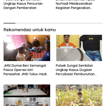
Ungkap Kasus Pencurian
Nurhadi Melaksanakan
Dengan Pemberatan
Kegiatan Pengecekan
Ketahanan Pangan Dengan
Memantau Penanaman
Jagung Pipil
Rekomendasi untuk kamu
JMSI Dumai Beri Semangat
Polsek Sungai Sembilan
Pasca Operasi Istri
Ungkap Kasus Dugaan
Penasehat JMSI Yulius medi.
Percobaan Pembunuhan
Berencana, Seorang Pria
Berhasil Diamankan