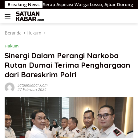
Langsung
Breaking News
Serap Aspirasi Warga Losso, Ajbar Dorong Desa Jadi Ke
ke
konten
Beranda
Hukum
Hukum
Sinergi Dalam Perangi Narkoba
Rutan Dumai Terima Penghargaan
dari Bareskrim Polri
Satuankabar.com
27 Februari 2026