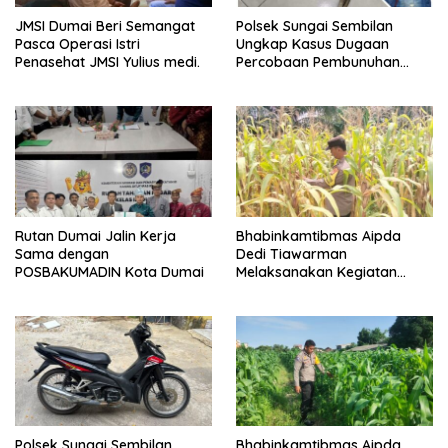
JMSI Dumai Beri Semangat
Polsek Sungai Sembilan
Pasca Operasi Istri
Ungkap Kasus Dugaan
Penasehat JMSI Yulius medi.
Percobaan Pembunuhan
Berencana, Seorang Pria
Berhasil Diamankan
Rutan Dumai Jalin Kerja
Bhabinkamtibmas Aipda
Sama dengan
Dedi Tiawarman
POSBAKUMADIN Kota Dumai
Melaksanakan Kegiatan
Pengecekan Ketahanan
Pangan
Polsek Sungai Sembilan
Bhabinkamtibmas Aipda