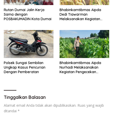
Rutan Dumai Jalin Kerja
Bhabinkamtibmas Aipda
Sama dengan
Dedi Tiawarman
POSBAKUMADIN Kota Dumai
Melaksanakan Kegiatan
Pengecekan Ketahanan
Pangan
Polsek Sungai Sembilan
Bhabinkamtibmas Aipda
Ungkap Kasus Pencurian
Nurhadi Melaksanakan
Dengan Pemberatan
Kegiatan Pengecekan
Ketahanan Pangan Dengan
Memantau Penanaman
Jagung Pipil
Tinggalkan Balasan
Alamat email Anda tidak akan dipublikasikan.
Ruas yang wajib
ditandai
*