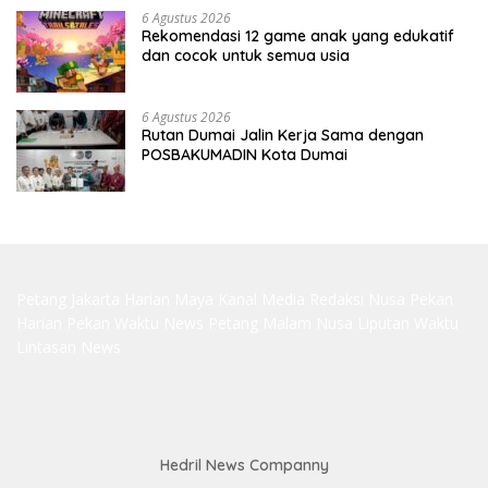
6 Agustus 2026
Rekomendasi 12 game anak yang edukatif
dan cocok untuk semua usia
6 Agustus 2026
Rutan Dumai Jalin Kerja Sama dengan
POSBAKUMADIN Kota Dumai
Petang Jakarta
Harian Maya
Kanal Media
Redaksi Nusa
Pekan
Harian
Pekan Waktu
News Petang
Malam Nusa
Liputan Waktu
Lintasan News
Hedril News Companny