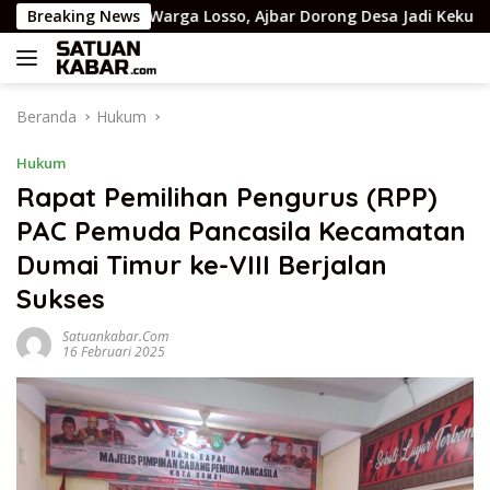
Langsung
spirasi Warga Losso, Ajbar Dorong Desa Jadi Kekuatan Ekonomi
Breaking News
ke
konten
Beranda
Hukum
Hukum
Rapat Pemilihan Pengurus (RPP)
PAC Pemuda Pancasila Kecamatan
Dumai Timur ke-VIII Berjalan
Sukses
Satuankabar.com
16 Februari 2025