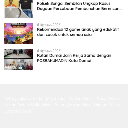
Polsek Sungai Sembilan Ungkap Kasus
Dugaan Percobaan Pembunuhan Berencana,
Seorang Pria Berhasil Diamankan
6 Agustus 2026
Rekomendasi 12 game anak yang edukatif
dan cocok untuk semua usia
6 Agustus 2026
Rutan Dumai Jalin Kerja Sama dengan
POSBAKUMADIN Kota Dumai
Petang Jakarta
Harian Maya
Kanal Media
Redaksi Nusa
Pekan
Harian
Pekan Waktu
News Petang
Malam Nusa
Liputan Waktu
Lintasan News