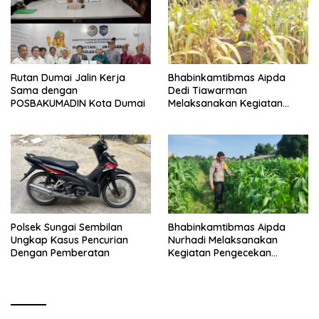
Rutan Dumai Jalin Kerja
Bhabinkamtibmas Aipda
Sama dengan
Dedi Tiawarman
POSBAKUMADIN Kota Dumai
Melaksanakan Kegiatan
Pengecekan Ketahanan
Pangan
Polsek Sungai Sembilan
Bhabinkamtibmas Aipda
Ungkap Kasus Pencurian
Nurhadi Melaksanakan
Dengan Pemberatan
Kegiatan Pengecekan
Ketahanan Pangan Dengan
Memantau Penanaman
Jagung Pipil