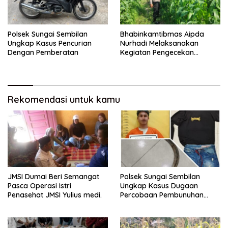
Polsek Sungai Sembilan
Bhabinkamtibmas Aipda
Ungkap Kasus Pencurian
Nurhadi Melaksanakan
Dengan Pemberatan
Kegiatan Pengecekan
Ketahanan Pangan Dengan
Memantau Penanaman
Jagung Pipil
Rekomendasi untuk kamu
JMSI Dumai Beri Semangat
Polsek Sungai Sembilan
Pasca Operasi Istri
Ungkap Kasus Dugaan
Penasehat JMSI Yulius medi.
Percobaan Pembunuhan
Berencana, Seorang Pria
Berhasil Diamankan