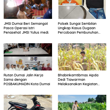
JMSI Dumai Beri Semangat
Polsek Sungai Sembilan
Pasca Operasi Istri
Ungkap Kasus Dugaan
Penasehat JMSI Yulius medi.
Percobaan Pembunuhan
Berencana, Seorang Pria
Berhasil Diamankan
Rutan Dumai Jalin Kerja
Bhabinkamtibmas Aipda
Sama dengan
Dedi Tiawarman
POSBAKUMADIN Kota Dumai
Melaksanakan Kegiatan
Pengecekan Ketahanan
Pangan