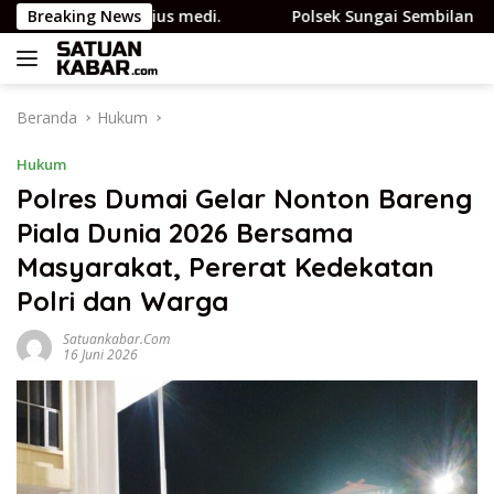
Langsung
t JMSI Yulius medi.
Breaking News
Polsek Sungai Sembilan Ungkap Ka
ke
konten
Beranda
Hukum
Hukum
Polres Dumai Gelar Nonton Bareng
Piala Dunia 2026 Bersama
Masyarakat, Pererat Kedekatan
Polri dan Warga
Satuankabar.com
16 Juni 2026