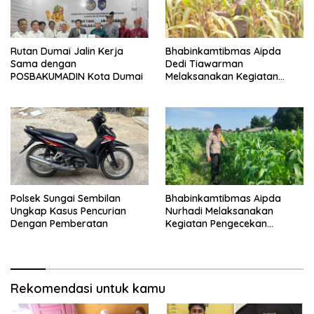
Rutan Dumai Jalin Kerja
Bhabinkamtibmas Aipda
Sama dengan
Dedi Tiawarman
POSBAKUMADIN Kota Dumai
Melaksanakan Kegiatan
Pengecekan Ketahanan
Pangan
Polsek Sungai Sembilan
Bhabinkamtibmas Aipda
Ungkap Kasus Pencurian
Nurhadi Melaksanakan
Dengan Pemberatan
Kegiatan Pengecekan
Ketahanan Pangan Dengan
Memantau Penanaman
Jagung Pipil
Rekomendasi untuk kamu