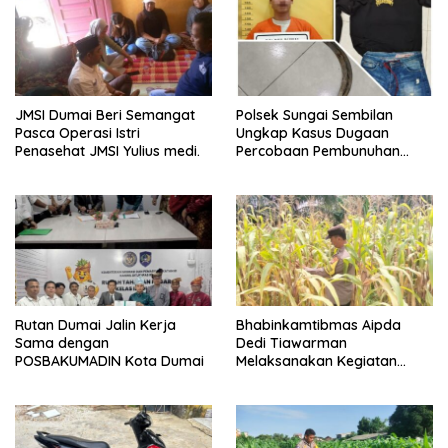
JMSI Dumai Beri Semangat
Polsek Sungai Sembilan
Pasca Operasi Istri
Ungkap Kasus Dugaan
Penasehat JMSI Yulius medi.
Percobaan Pembunuhan
Berencana, Seorang Pria
Berhasil Diamankan
Rutan Dumai Jalin Kerja
Bhabinkamtibmas Aipda
Sama dengan
Dedi Tiawarman
POSBAKUMADIN Kota Dumai
Melaksanakan Kegiatan
Pengecekan Ketahanan
Pangan