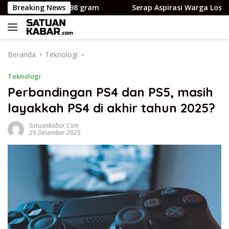
Langsung
t cuma 798 gram
Breaking News
Serap Aspirasi Warga Losso, Ajbar Do
ke
konten
Beranda
Teknologi
Teknologi
Perbandingan PS4 dan PS5, masih
layakkah PS4 di akhir tahun 2025?
Satuankabar.com
25 Desember 2025