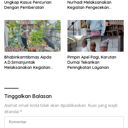
Ungkap Kasus Pencurian
Nurhadi Melaksanakan
Dengan Pemberatan
Kegiatan Pengecekan
Ketahanan Pangan Dengan
Memantau Penanaman
Jagung Pipil
Bhabinkamtibmas Aipda
Pimpin Apel Pagi, Karutan
A.D.Simanjuntak
Dumai Tekankan
Melaksanakan Kegiatan
Peningkatan Layanan
Pengecekan Ketahanan
Pangan
Tinggalkan Balasan
Alamat email Anda tidak akan dipublikasikan.
Ruas yang wajib
ditandai
*