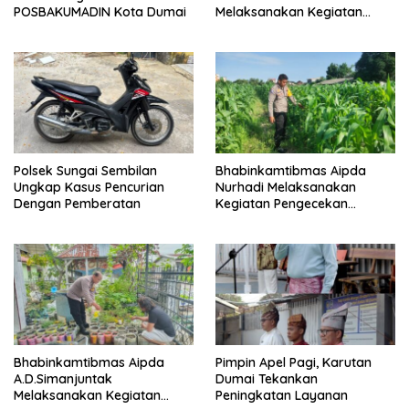
POSBAKUMADIN Kota Dumai
Melaksanakan Kegiatan
Pengecekan Ketahanan
Pangan
Polsek Sungai Sembilan
Bhabinkamtibmas Aipda
Ungkap Kasus Pencurian
Nurhadi Melaksanakan
Dengan Pemberatan
Kegiatan Pengecekan
Ketahanan Pangan Dengan
Memantau Penanaman
Jagung Pipil
Bhabinkamtibmas Aipda
Pimpin Apel Pagi, Karutan
A.D.Simanjuntak
Dumai Tekankan
Melaksanakan Kegiatan
Peningkatan Layanan