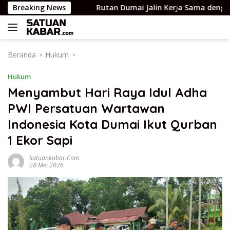
Langsung
usia
Breaking News
Rutan Dumai Jalin Kerja Sama dengan POSBAKUM
ke
konten
Beranda
Hukum
Hukum
Menyambut Hari Raya Idul Adha
PWI Persatuan Wartawan
Indonesia Kota Dumai Ikut Qurban
1 Ekor Sapi
Satuankabar.com
28 Mei 2026