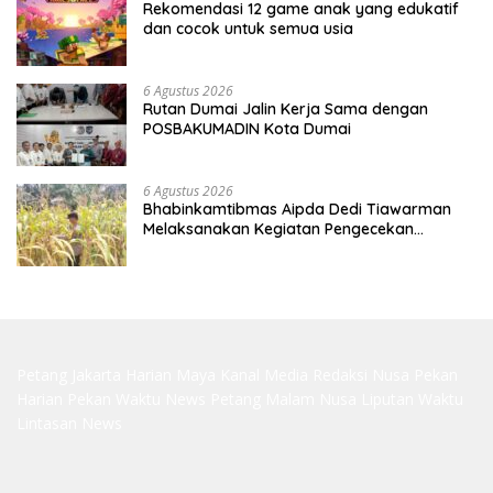
Rekomendasi 12 game anak yang edukatif
dan cocok untuk semua usia
6 Agustus 2026
Rutan Dumai Jalin Kerja Sama dengan
POSBAKUMADIN Kota Dumai
6 Agustus 2026
Bhabinkamtibmas Aipda Dedi Tiawarman
Melaksanakan Kegiatan Pengecekan
Ketahanan Pangan
Petang Jakarta
Harian Maya
Kanal Media
Redaksi Nusa
Pekan
Harian
Pekan Waktu
News Petang
Malam Nusa
Liputan Waktu
Lintasan News