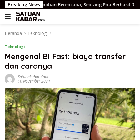
Langsung
baan Pembunuhan Berencana, Seorang Pria Berhasil Diamankan
Breaking News
ke
konten
Beranda
Teknologi
Teknologi
Mengenal BI Fast: biaya transfer
dan caranya
Satuankabar.com
10 November 2024