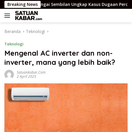
Langsung
olsek Sungai Sembilan Ungkap Kasus Dugaan Percobaan Pembun
Breaking News
ke
konten
Beranda
Teknologi
Teknologi
Mengenal AC inverter dan non-
inverter, mana yang lebih baik?
Satuankabar.com
2 April 2025