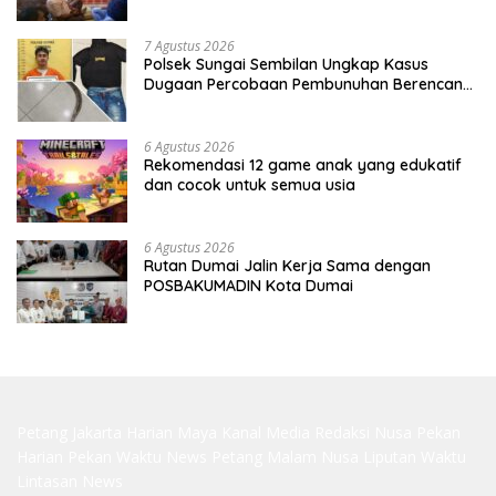
7 Agustus 2026
Polsek Sungai Sembilan Ungkap Kasus
Dugaan Percobaan Pembunuhan Berencana,
Seorang Pria Berhasil Diamankan
6 Agustus 2026
Rekomendasi 12 game anak yang edukatif
dan cocok untuk semua usia
6 Agustus 2026
Rutan Dumai Jalin Kerja Sama dengan
POSBAKUMADIN Kota Dumai
Petang Jakarta
Harian Maya
Kanal Media
Redaksi Nusa
Pekan
Harian
Pekan Waktu
News Petang
Malam Nusa
Liputan Waktu
Lintasan News