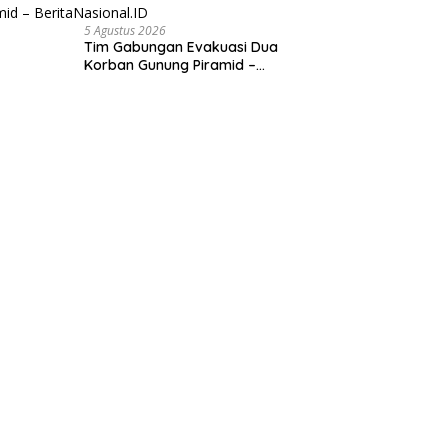
5 Agustus 2026
Tim Gabungan Evakuasi Dua
Korban Gunung Piramid –
BeritaNasional.ID