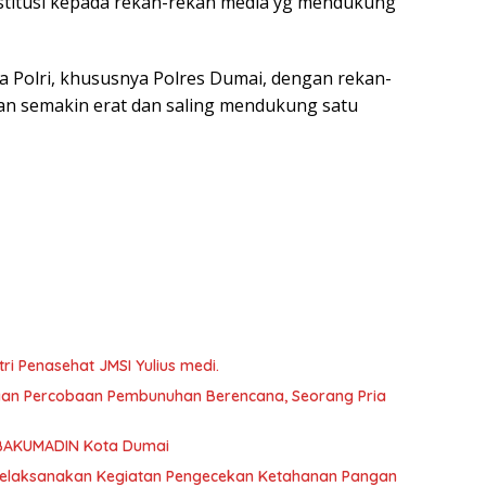
nstitusi kepada rekan-rekan media yg mendukung
ra Polri, khususnya Polres Dumai, dengan rekan-
an semakin erat dan saling mendukung satu
ri Penasehat JMSI Yulius medi.
aan Percobaan Pembunuhan Berencana, Seorang Pria
SBAKUMADIN Kota Dumai
elaksanakan Kegiatan Pengecekan Ketahanan Pangan