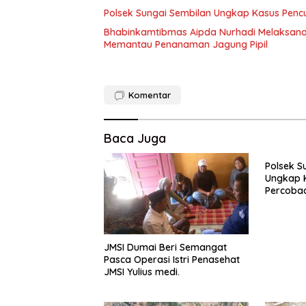
Polsek Sungai Sembilan Ungkap Kasus Pen
Bhabinkamtibmas Aipda Nurhadi Melaksan
Memantau Penanaman Jagung Pipil
Komentar
Baca Juga
Polsek S
Ungkap 
Percoba
Berencan
Berhasil
JMSI Dumai Beri Semangat
Pasca Operasi Istri Penasehat
JMSI Yulius medi.