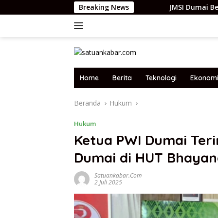
Langsung
Breaking News
JMSI Dumai Beri Semangat Pasca Oper
ke
konten
Home
Berita
Teknologi
Ekonom
Beranda
Hukum
Hukum
Ketua PWI Dumai Teri
Dumai di HUT Bhayan
Satuankabar.com
2 Juli 2025