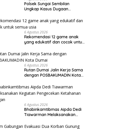
Polsek Sungai Sembilan
Ungkap Kasus Dugaan
Percobaan Pembunuhan
Berencana, Seorang Pria
Berhasil Diamankan
6 Agustus 2026
Rekomendasi 12 game anak
yang edukatif dan cocok untuk
semua usia
6 Agustus 2026
Rutan Dumai Jalin Kerja Sama
dengan POSBAKUMADIN Kota
Dumai
6 Agustus 2026
Bhabinkamtibmas Aipda Dedi
Tiawarman Melaksanakan
Kegiatan Pengecekan
Ketahanan Pangan