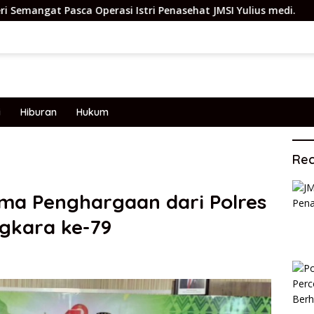
asi Istri Penasehat JMSI Yulius medi.
Polsek Sungai S
i
Hiburan
Hukum
Rec
ma Penghargaan dari Polres
gkara ke-79