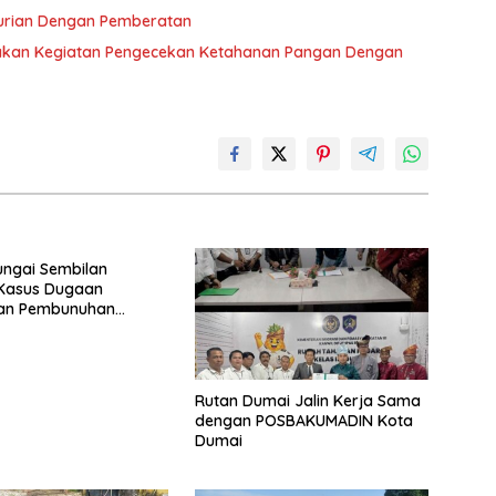
curian Dengan Pemberatan
akan Kegiatan Pengecekan Ketahanan Pangan Dengan
ungai Sembilan
Kasus Dugaan
an Pembunuhan
a, Seorang Pria
 Diamankan
Rutan Dumai Jalin Kerja Sama
dengan POSBAKUMADIN Kota
Dumai