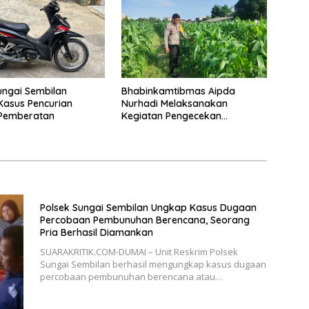
ungai Sembilan
Bhabinkamtibmas Aipda
asus Pencurian
Nurhadi Melaksanakan
Pemberatan
Kegiatan Pengecekan
Ketahanan Pangan Dengan
Memantau Penanaman Jagung
Pipil
Polsek Sungai Sembilan Ungkap Kasus Dugaan
Percobaan Pembunuhan Berencana, Seorang
Pria Berhasil Diamankan
SUARAKRITIK.COM-DUMAI – Unit Reskrim Polsek
Sungai Sembilan berhasil mengungkap kasus dugaan
percobaan pembunuhan berencana atau…