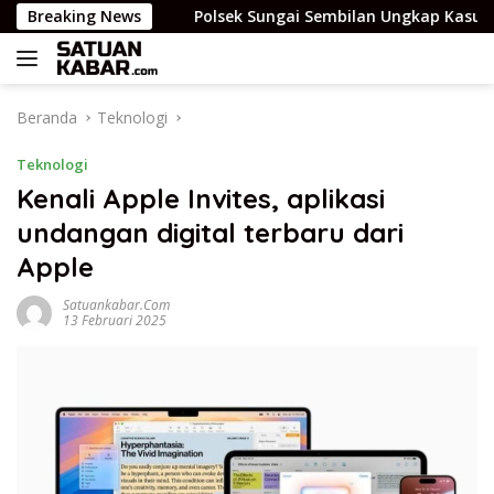
Langsung
s medi.
Breaking News
Polsek Sungai Sembilan Ungkap Kasus Dugaan 
ke
konten
Beranda
Teknologi
Teknologi
Kenali Apple Invites, aplikasi
undangan digital terbaru dari
Apple
Satuankabar.com
13 Februari 2025