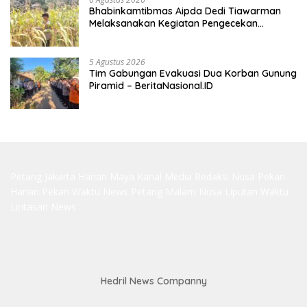
Bhabinkamtibmas Aipda Dedi Tiawarman
Melaksanakan Kegiatan Pengecekan
Ketahanan Pangan
5 Agustus 2026
Tim Gabungan Evakuasi Dua Korban Gunung
Piramid – BeritaNasional.ID
Petang Jakarta
Harian Maya
Kanal Media
Redaksi Nusa
Pekan
Harian
Pekan Waktu
News Petang
Malam Nusa
Liputan Waktu
Lintasan News
Hedril News Companny