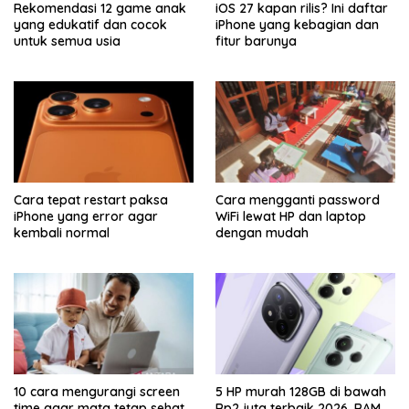
Rekomendasi 12 game anak
iOS 27 kapan rilis? Ini daftar
yang edukatif dan cocok
iPhone yang kebagian dan
untuk semua usia
fitur barunya
Cara tepat restart paksa
Cara mengganti password
iPhone yang error agar
WiFi lewat HP dan laptop
kembali normal
dengan mudah
10 cara mengurangi screen
5 HP murah 128GB di bawah
time agar mata tetap sehat
Rp2 juta terbaik 2026, RAM