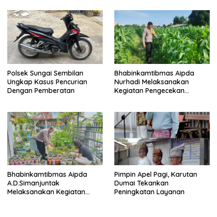
Pangan
Polsek Sungai Sembilan
Bhabinkamtibmas Aipda
Ungkap Kasus Pencurian
Nurhadi Melaksanakan
Dengan Pemberatan
Kegiatan Pengecekan
Ketahanan Pangan Dengan
Memantau Penanaman
Jagung Pipil
Bhabinkamtibmas Aipda
Pimpin Apel Pagi, Karutan
A.D.Simanjuntak
Dumai Tekankan
Melaksanakan Kegiatan
Peningkatan Layanan
Pengecekan Ketahanan
Pangan