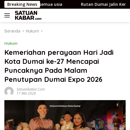
Langsung
ntuk semua usia
Breaking News
Rutan Dumai Jalin Kerja Sama deng
ke
konten
Beranda
Hukum
Hukum
Kemeriahan perayaan Hari Jadi
Kota Dumai ke-27 Mencapai
Puncaknya Pada Malam
Penutupan Dumai Expo 2026
Satuankabar.com
17 Mei 2026