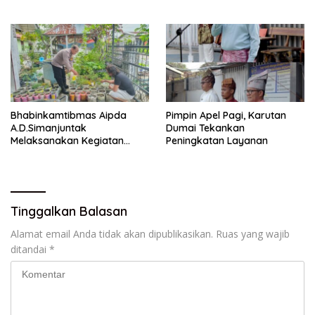
Ketahanan Pangan Dengan
Memantau Penanaman
Jagung Pipil
Bhabinkamtibmas Aipda
Pimpin Apel Pagi, Karutan
A.D.Simanjuntak
Dumai Tekankan
Melaksanakan Kegiatan
Peningkatan Layanan
Pengecekan Ketahanan
Pangan
Tinggalkan Balasan
Alamat email Anda tidak akan dipublikasikan.
Ruas yang wajib
ditandai
*