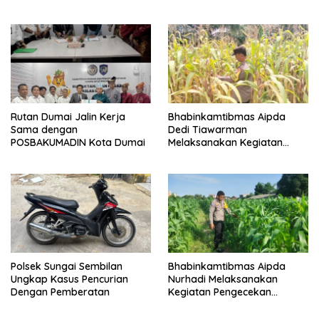
Berencana, Seorang Pria
Berhasil Diamankan
Rutan Dumai Jalin Kerja
Bhabinkamtibmas Aipda
Sama dengan
Dedi Tiawarman
POSBAKUMADIN Kota Dumai
Melaksanakan Kegiatan
Pengecekan Ketahanan
Pangan
Polsek Sungai Sembilan
Bhabinkamtibmas Aipda
Ungkap Kasus Pencurian
Nurhadi Melaksanakan
Dengan Pemberatan
Kegiatan Pengecekan
Ketahanan Pangan Dengan
Memantau Penanaman