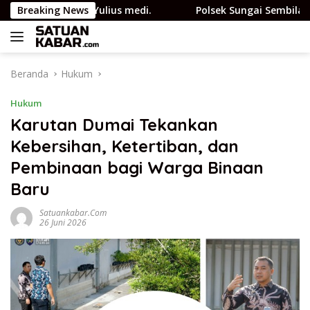
Langsung
hat JMSI Yulius medi.
Breaking News
Polsek Sungai Sembilan Ungkap 
ke
konten
Beranda
Hukum
Hukum
Karutan Dumai Tekankan
Kebersihan, Ketertiban, dan
Pembinaan bagi Warga Binaan
Baru
Satuankabar.com
26 Juni 2026