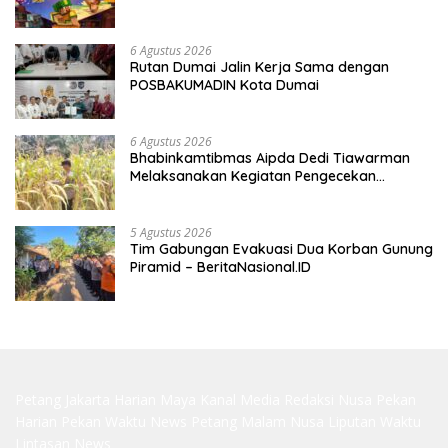
6 Agustus 2026
Rutan Dumai Jalin Kerja Sama dengan
POSBAKUMADIN Kota Dumai
6 Agustus 2026
Bhabinkamtibmas Aipda Dedi Tiawarman
Melaksanakan Kegiatan Pengecekan
Ketahanan Pangan
5 Agustus 2026
Tim Gabungan Evakuasi Dua Korban Gunung
Piramid – BeritaNasional.ID
Petang Jakarta
Harian Maya
Kanal Media
Redaksi Nusa
Pekan
Harian
Pekan Waktu
News Petang
Malam Nusa
Liputan Waktu
Lintasan News