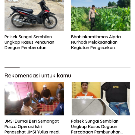
Polsek Sungai Sembilan
Bhabinkamtibmas Aipda
Ungkap Kasus Pencurian
Nurhadi Melaksanakan
Dengan Pemberatan
Kegiatan Pengecekan
Ketahanan Pangan Dengan
Memantau Penanaman
Jagung Pipil
Rekomendasi untuk kamu
JMSI Dumai Beri Semangat
Polsek Sungai Sembilan
Pasca Operasi Istri
Ungkap Kasus Dugaan
Penasehat JMSI Yulius medi.
Percobaan Pembunuhan