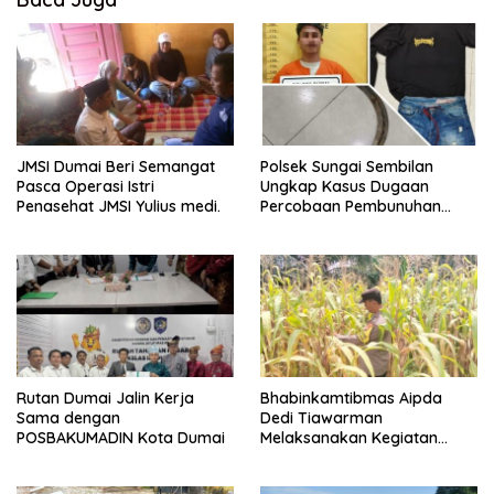
JMSI Dumai Beri Semangat
Polsek Sungai Sembilan
Pasca Operasi Istri
Ungkap Kasus Dugaan
Penasehat JMSI Yulius medi.
Percobaan Pembunuhan
Berencana, Seorang Pria
Berhasil Diamankan
Rutan Dumai Jalin Kerja
Bhabinkamtibmas Aipda
Sama dengan
Dedi Tiawarman
POSBAKUMADIN Kota Dumai
Melaksanakan Kegiatan
Pengecekan Ketahanan
Pangan