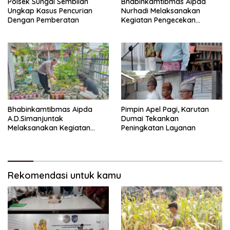
Polsek Sungai Sembilan
Bhabinkamtibmas Aipda
Ungkap Kasus Pencurian
Nurhadi Melaksanakan
Dengan Pemberatan
Kegiatan Pengecekan
Ketahanan Pangan Dengan
Memantau Penanaman
Jagung Pipil
Bhabinkamtibmas Aipda
Pimpin Apel Pagi, Karutan
A.D.Simanjuntak
Dumai Tekankan
Melaksanakan Kegiatan
Peningkatan Layanan
Pengecekan Ketahanan
Pangan
Rekomendasi untuk kamu