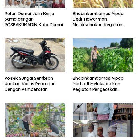
Rutan Dumai Jalin Kerja
Bhabinkamtibmas Aipda
Sama dengan
Dedi Tiawarman
POSBAKUMADIN Kota Dumai
Melaksanakan Kegiatan
Pengecekan Ketahanan
Pangan
Polsek Sungai Sembilan
Bhabinkamtibmas Aipda
Ungkap Kasus Pencurian
Nurhadi Melaksanakan
Dengan Pemberatan
Kegiatan Pengecekan
Ketahanan Pangan Dengan
Memantau Penanaman
Jagung Pipil