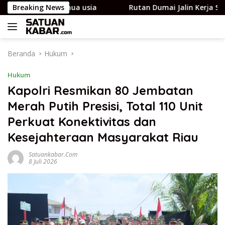
Langsung
uk semua usia
Breaking News
Rutan Dumai Jalin Kerja Sama dengan
ke
konten
Beranda
Hukum
Hukum
Kapolri Resmikan 80 Jembatan
Merah Putih Presisi, Total 110 Unit
Perkuat Konektivitas dan
Kesejahteraan Masyarakat Riau
Satuankabar.com
8 Juli 2026